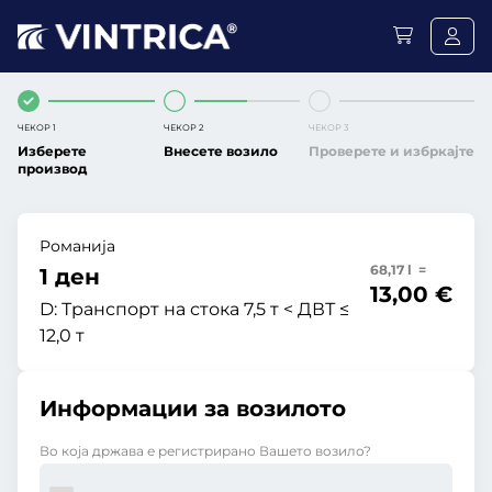
ЧЕКОР 1
ЧЕКОР 2
ЧЕКОР 3
Изберете
Внесете возило
Проверете и избркајте
производ
Романија
68,17 l =
1 ден
13,00 €
D:
Транспорт на стока 7,5 т < ДВТ ≤
12,0 т
Информации за возилото
Во која држава е регистрирано Вашето возило?