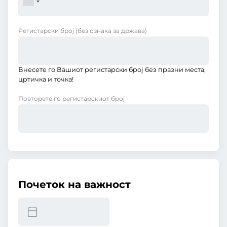
Регистарски број
(без ознака за држава)
Внесете го Вашиот регистарски број без празни места,
цртичка и точка!
Повторете го регистарскиот број
Почеток на важност