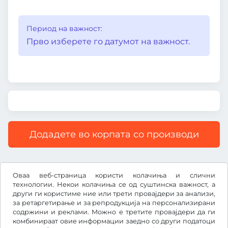
Период на важност:
Прво изберете го датумот на важност.
Додадете во корпата со производи
Сите цени со вклучен законски ДДВ.
Оваа веб-страница користи колачиња и слични
технологии. Некои колачиња се од суштинска важност, а
други ги користиме ние или трети провајдери за анализи,
за ретаргетирање и за репродукција на персонализирани
содржини и реклами. Можно е третите провајдери да ги
€
EUR
комбинираат овие информации заедно со други податоци