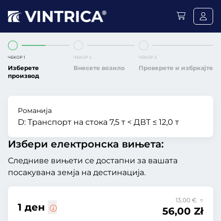
ЧЕКОР 1
ЧЕКОР 2
ЧЕКОР 3
Изберете
Внесете возило
Проверете и избркајте
производ
Романија
D:
Транспорт на стока 7,5 т < ДВТ ≤ 12,0 т
Избери електронска вињета:
Следниве вињети се достапни за вашата
посакувана земја на дестинација.
13,00 € =
1 ден
56,00 Zł