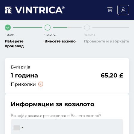
ЧЕКОР 1
ЧЕКОР 2
ЧЕКОР 3
Изберете
Внесете возило
Проверете и избркајте
производ
Бугарија
1 година
65,20 £
Приколки
Информации за возилото
Во која држава е регистрирано Вашето возило?