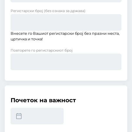
Регистарски број
(без ознака за држава)
Внесете го Вашиот регистарски број без празни места,
цртичка и точка!
Повторете го регистарскиот број
Почеток на важност