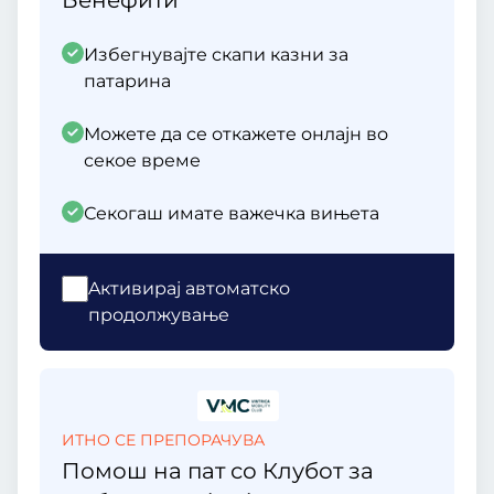
Бенефити
Избегнувајте скапи казни за
патарина
Можете да се откажете онлајн во
секое време
Секогаш имате важечка вињета
Aктивирај автоматско
продолжување
ИТНО СЕ ПРЕПОРАЧУВА
Помош на пат со Клубот за