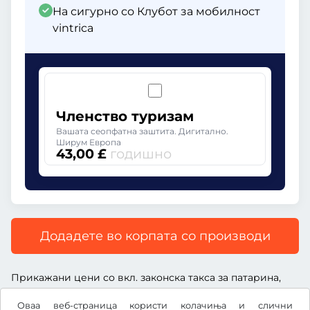
На сигурно со Клубот за мобилност
vintrica
Членство туризам
Вашата сеопфатна заштита. Дигитално.
Ширум Европа
43,00 £
годишно
Додадете во корпата со производи
Прикажани цени со вкл. законска такса за патарина,
вкл. надоместок за услуга и вкл. законски ДДВ.
Оваа веб-страница користи колачиња и слични