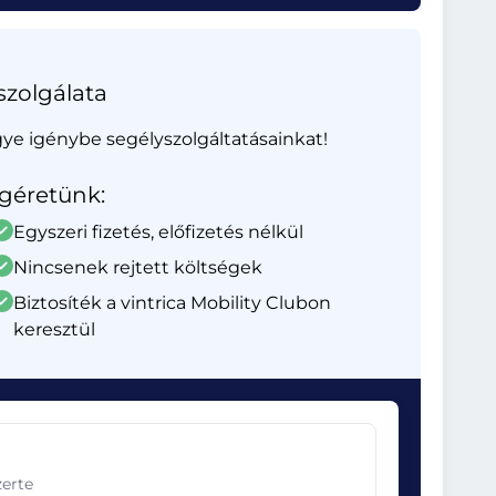
szolgálata
gye igénybe segélyszolgáltatásainkat!
Ígéretünk:
Egyszeri fizetés, előfizetés nélkül
Nincsenek rejtett költségek
Biztosíték a vintrica Mobility Clubon
keresztül
zerte