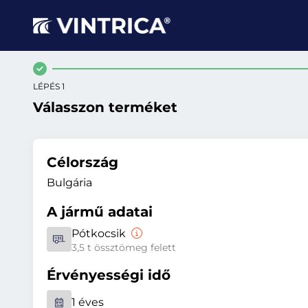
LÉPÉS 1
Válasszon terméket
Célország
Bulgária
A jármű adatai
Pótkocsik
3,5 t össztömeg felett
Érvényességi idő
1 éves