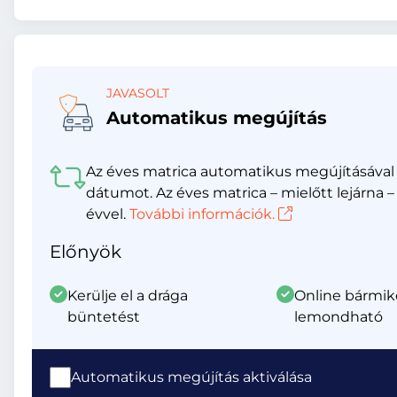
JAVASOLT
Automatikus megújítás
Az éves matrica automatikus megújításával s
dátumot. Az éves matrica – mielőtt lejár
évvel.
További információk.
Előnyök
Kerülje el a drága
Online bármik
büntetést
lemondható
Automatikus megújítás aktiválása