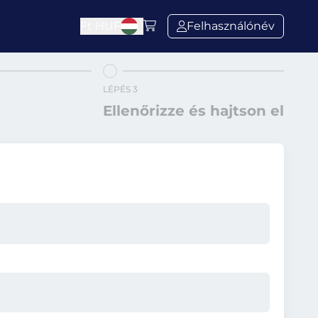
Ft
HUF
Felhasználónév
LÉPÉS 3
Ellenőrizze és hajtson el