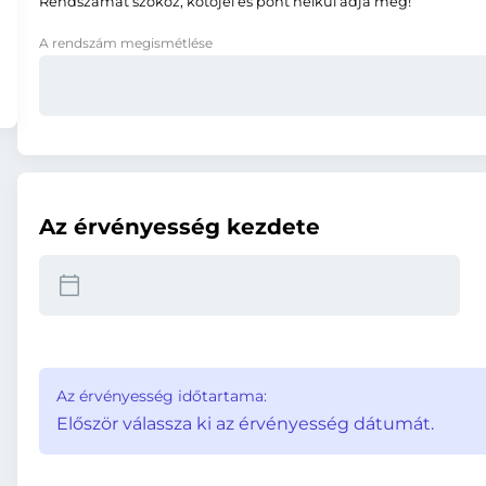
Rendszámát szóköz, kötőjel és pont nélkül adja meg!
A rendszám megismétlése
Az érvényesség kezdete
Az érvényesség időtartama:
Először válassza ki az érvényesség dátumát.