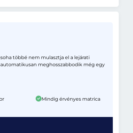
oha többé nem mulasztja el a lejárati
na – automatikusan meghosszabbodik még egy
or
Mindig érvényes matrica