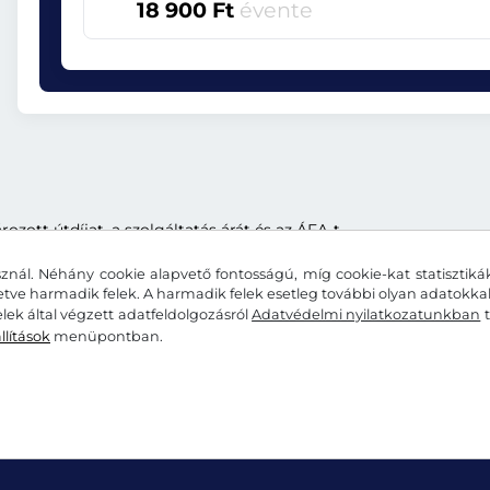
18 900 Ft
évente
ott útdíjat, a szolgáltatás árát és az ÁFA-t.
znál. Néhány cookie alapvető fontosságú, míg cookie-kat statisztiká
letve harmadik felek. A harmadik felek esetleg további olyan adatokk
lek által végzett adatfeldolgozásról
Adatvédelmi nyilatkozatunkban
t
llítások
menüpontban.
elmi nyilatkozat
Cookie-beállítások
Impresszum