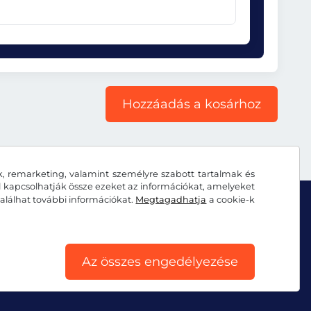
Hozzáadás a kosárhoz
k, remarketing, valamint személyre szabott tartalmak és
al kapcsolhatják össze ezeket az információkat, amelyeket
alálhat további információkat.
Megtagadhatja
a cookie-k
Az összes engedélyezése