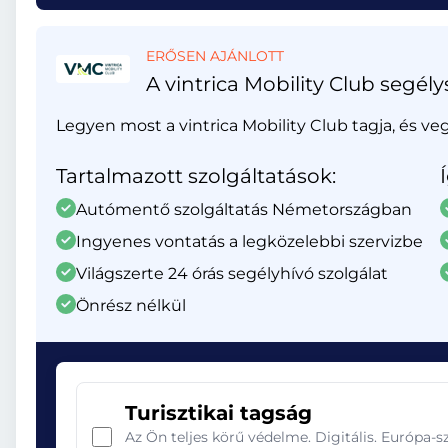
ERŐSEN AJÁNLOTT
A vintrica Mobility Club segély
Legyen most a vintrica Mobility Club tagja, és ve
Tartalmazott szolgáltatások:
Autómentő szolgáltatás Németországban
Ingyenes vontatás a legközelebbi szervizbe
Világszerte 24 órás segélyhívó szolgálat
Önrész nélkül
Turisztikai tagság
Az Ön teljes körű védelme. Digitális. Európa-s