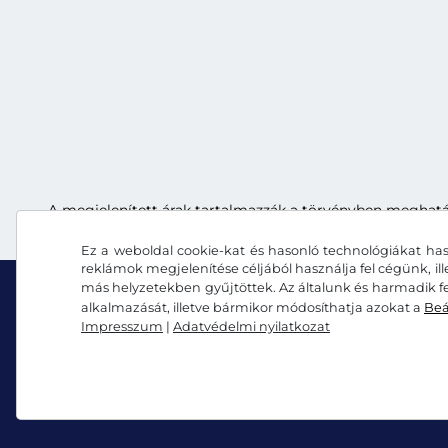
A megjelenített árak tartalmazzák a törvényben meghatároz
Ez a weboldal cookie-kat és hasonló technológiákat has
reklámok megjelenítése céljából használja fel cégünk, il
más helyzetekben gyűjtöttek. Az általunk és harmadik fe
alkalmazását, illetve bármikor módosíthatja azokat a
Beá
Impresszum
|
Adatvédelmi nyilatkozat
Facebook
Instagram
Általános szerződési feltételek/elállási jog
Adatvéd