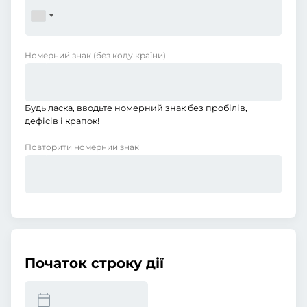
Номерний знак
(без коду країни)
Будь ласка, вводьте номерний знак без пробілів,
дефісів і крапок!
Повторити номерний знак
Початок строку дії