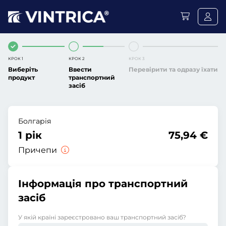
КРОК 1
КРОК 2
КРОК 3
Виберіть
Ввести
Перевірити та одразу їхати
продукт
транспортний
засіб
Болгарія
1 рік
75,94 €
Причепи
Інформація про транспортний
засіб
У якій країні зареєстровано ваш транспортний засіб?