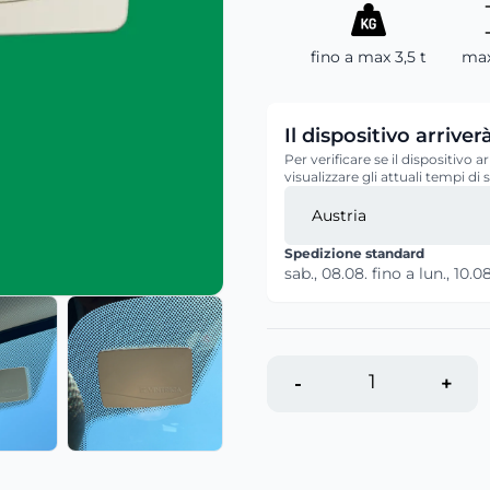
fino a max 3,5 t
max
Il dispositivo arri
Per verificare se il dispositivo
visualizzare gli attuali tempi di
Spedizione standard
sab., 08.08.
fino a
lun., 10.08
-
+