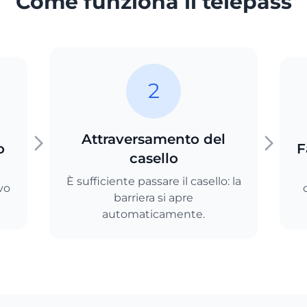
Come funziona il telepass
2
Attraversamento del
o
F
casello
È sufficiente passare il casello: la
vo
barriera si apre
automaticamente.