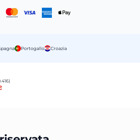
Spagna
Portogallo
Croazia
.416)
 riservata