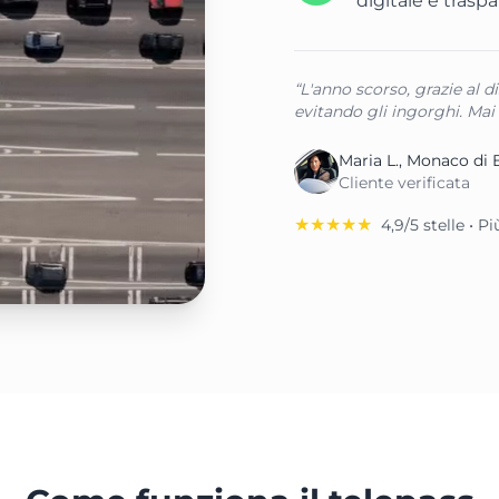
digitale e trasp
“L'anno scorso, grazie al d
evitando gli ingorghi. Mai 
Maria L., Monaco di 
Cliente verificata
★★★★★
4,9/5 stelle • P