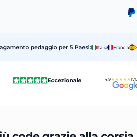
 pagamento pedaggio per 5 Paesi:
Italia
Francia
4,9
★★★★★
(70
Eccezionale
ù code grazie alla corsia