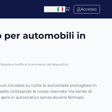
€
EUR
Accesso
o per automobili in
Selezione tariffa al ricevimento del dispositivo.
puoi circolare su tutte le autostrade portoghesi in
asello utilizzando le corsie riservate Via Verde di
si apre in automatico senza doversi fermare.