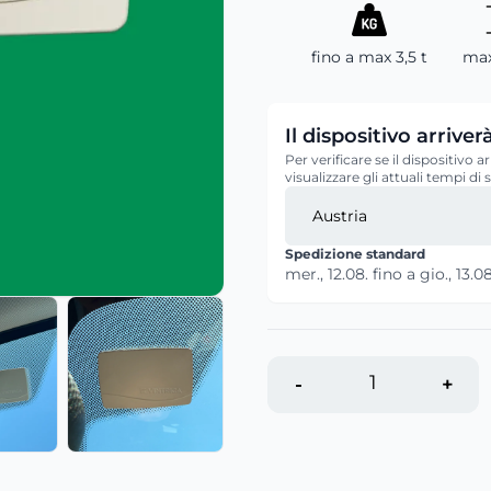
fino a max 3,5 t
max
Il dispositivo arri
Per verificare se il dispositivo
visualizzare gli attuali tempi di
Spedizione standard
mer., 12.08.
fino a
gio., 13.08
-
+