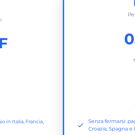
Per
i
0
F
Senza fermarsi: pa
in Italia, Francia,
Croazia, Spagna e 