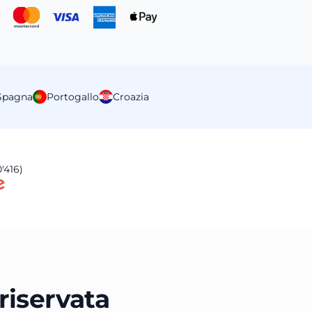
Spagna
Portogallo
Croazia
'416)
 riservata