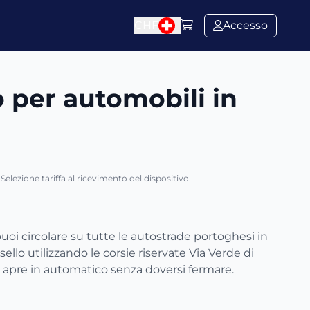
CHF
Accesso
o per automobili in
Selezione tariffa al ricevimento del dispositivo.
puoi circolare su tutte le autostrade portoghesi in
asello utilizzando le corsie riservate Via Verde di
si apre in automatico senza doversi fermare.