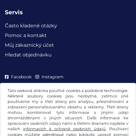
Servis
Často kladené otázky
Pomoc a kontakt
Můj zákaznický účet
Hledat objednávku
Facebook
Instagram
Tato webová stránka používá cookies a podobné technologie.
Některé soubory cookies jsou nezbytné, zatímco jiné
používáme my a třetí strany pro analýzu, přesměrování a
zobrazení personalizovaného obsahu a reklamy. Třetí strany
mohou kombinovat tyto informace s jinými údaji
shromážděnými v jiných situacích. Další informace ke
zpracování osobních údajů námi a třetími stranami najdete v
našich
informacích k ochraně osobních údajů
. Používání
cookies můžete
odmítnout
nebo kdykoliv upravit pomocí