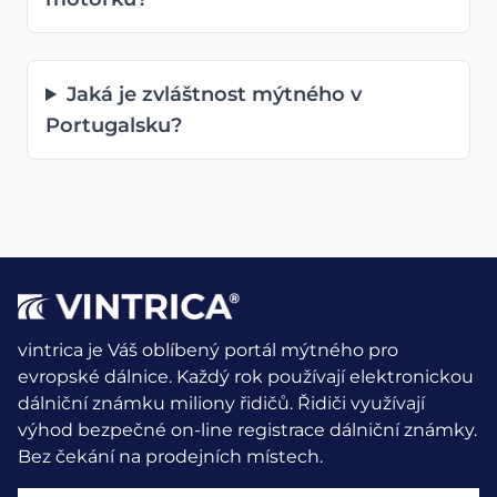
Jaká je zvláštnost mýtného v
Portugalsku?
vintrica je Váš oblíbený portál mýtného pro
evropské dálnice. Každý rok používají elektronickou
dálniční známku miliony řidičů.
Řidiči využívají
výhod bezpečné on-line registrace dálniční známky.
Bez čekání na prodejních místech.