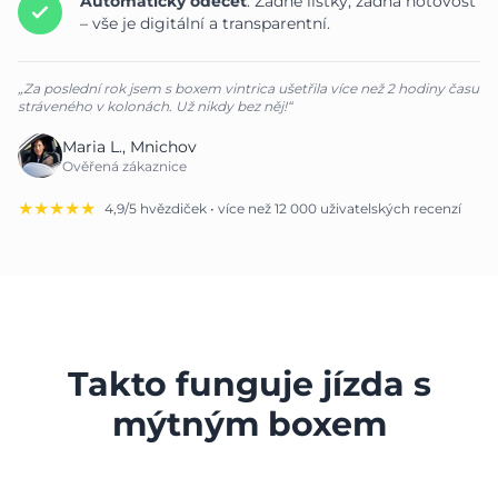
Automatický odečet
: Žádné lístky, žádná hotovost
– vše je digitální a transparentní.
„Za poslední rok jsem s boxem vintrica ušetřila více než 2 hodiny času
stráveného v kolonách. Už nikdy bez něj!“
Maria L., Mnichov
Ověřená zákaznice
★★★★★
4,9/5 hvězdiček • více než 12 000 uživatelských recenzí
Takto funguje jízda s
mýtným boxem