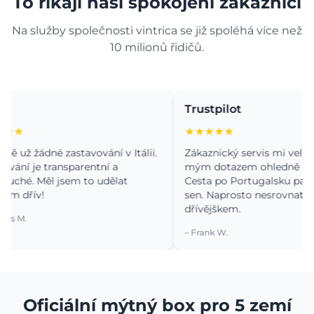
To říkají naši spokojení zákazníci
Na služby společnosti vintrica se již spoléhá více než
10 milionů řidičů.
Trustpilot
★★★★★
 žádné zastavování v Itálii.
Zákaznický servis mi velmi pom
 je transparentní a
mým dotazem ohledně instalac
. Měl jsem to udělat
Cesta po Portugalsku pak byla 
řív!
sen. Naprosto nesrovnatelné s
dřívějškem.
.
– Frank W.
Oficiální mýtný box pro 5 zemí