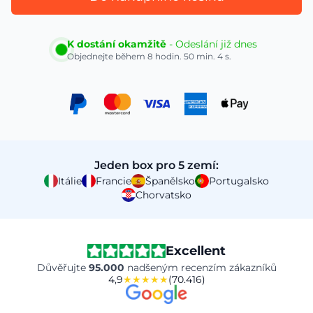
K dostání okamžitě
- Odeslání již dnes
Objednejte během
8 hodin. 50 min. 4 s.
Jeden box pro 5 zemí:
Itálie
Francie
Španělsko
Portugalsko
Chorvatsko
Excellent
Důvěřujte
95.000
nadšeným recenzím zákazníků
4,9
★★★★★
(70.416)