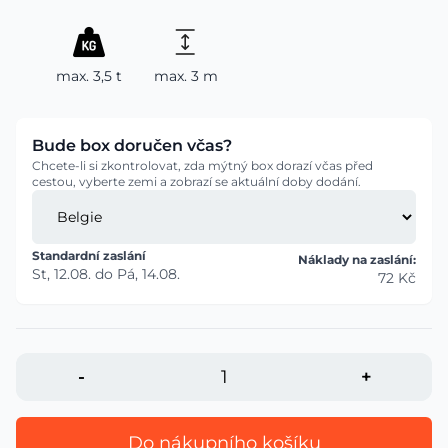
max. 3,5 t
max. 3 m
Bude box doručen včas?
Chcete-li si zkontrolovat, zda mýtný box dorazí včas před
cestou, vyberte zemi a zobrazí se aktuální doby dodání.
Standardní zaslání
Náklady na zaslání:
St, 12.08.
do
Pá, 14.08.
72 Kč
-
+
Do nákupního košíku