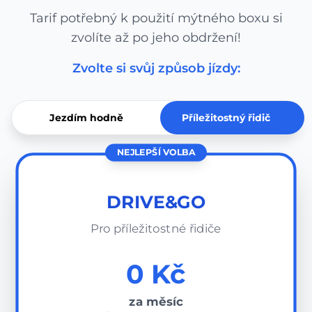
Tarif potřebný k použití mýtného boxu si
zvolíte až po jeho obdržení!
Zvolte si svůj způsob jízdy:
Jezdím hodně
Příležitostný řidič
NEJLEPŠÍ VOLBA
DRIVE&GO
Pro příležitostné řidiče
0 Kč
za měsíc