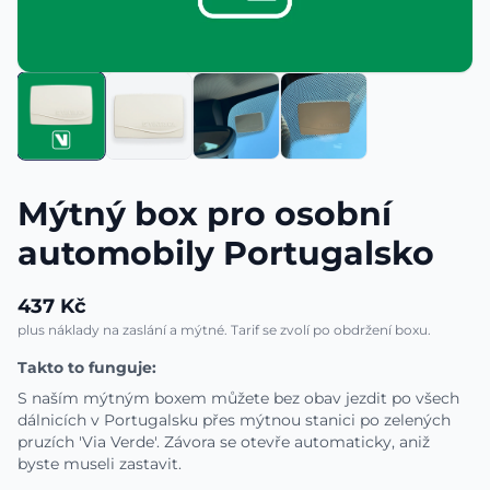
Mýtný box pro osobní
automobily Portugalsko
437 Kč
plus náklady na zaslání a mýtné. Tarif se zvolí po obdržení boxu.
Takto to funguje:
S naším mýtným boxem můžete bez obav jezdit po všech
dálnicích v Portugalsku přes mýtnou stanici po zelených
pruzích 'Via Verde'. Závora se otevře automaticky, aniž
byste museli zastavit.