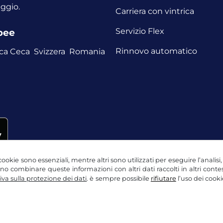
aggio.
Carriera con vintrica
Servizio Flex
opee
Rinnovo automatico
ca Ceca
Svizzera
Romania
ookie sono essenziali, mentre altri sono utilizzati per eseguire l’analisi
ssono combinare queste informazioni con altri dati raccolti in altri con
va sulla protezione dei dati
. è sempre possibile
rifiutare
l’uso dei cooki
ne dei dati
Impostazioni dei cookie
Nota legale