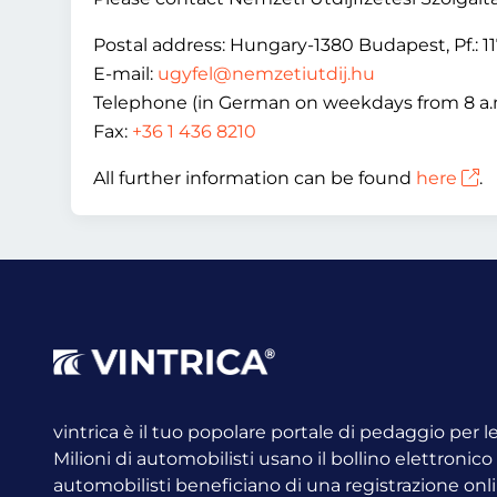
Postal address: Hungary-1380 Budapest, Pf.: 1
E-mail:
ugyfel@nemzetiutdij.hu
Telephone (in German on weekdays from 8 a.m
Fax:
+36 1 436 8210
All further information can be found
here
.
vintrica è il tuo popolare portale di pedaggio per 
Milioni di automobilisti usano il bollino elettronic
automobilisti beneficiano di una registrazione onli