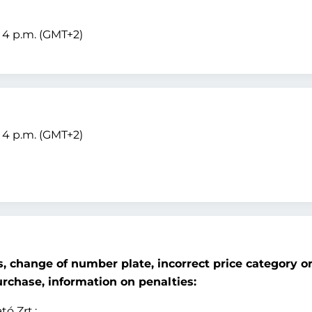
– 4 p.m. (GMT+2)
– 4 p.m. (GMT+2)
 change of number plate, incorrect price category o
urchase, information on penalties:
ó Zrt.: