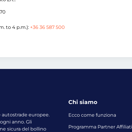
170
. to 4 p.m.):
+36 36 587 500
Chi siamo
le autostrade europee.
Ecco come funziona
o ogni anno.
Gli
Programma Partner Affiliat
ne sicura del bollino