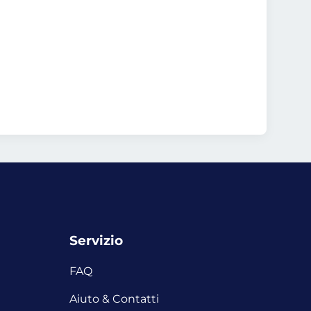
Servizio
FAQ
i
Aiuto & Contatti