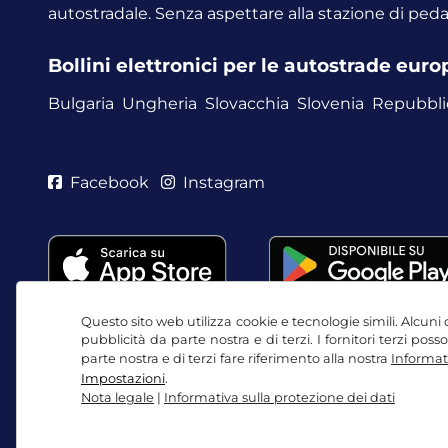
autostradale. Senza aspettare alla stazione di ped
Bollini elettronici per le autostrade eur
Bulgaria
Ungheria
Slovacchia
Slovenia
Repubbli
Facebook
Instagram
Questo sito web utilizza cookie e tecnologie simili. Alcuni c
pubblicità da parte nostra e di terzi. I fornitori terzi po
parte nostra e di terzi fare riferimento alla nostra
Informati
Impostazioni
.
Nota legale
|
Informativa sulla protezione dei dati
CGC / Diritto di recesso
Informativa sulla protezio