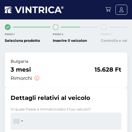
PASSO 1
PASSO 2
PASSO 3
Seleziona prodotto
Inserire il veicolon
Controlla e vai
Bulgaria
3 mesi
15.628 Ft
Rimorchi
Dettagli relativi al veicolo
In quale Paese è immatricolato il tuo veicolo?