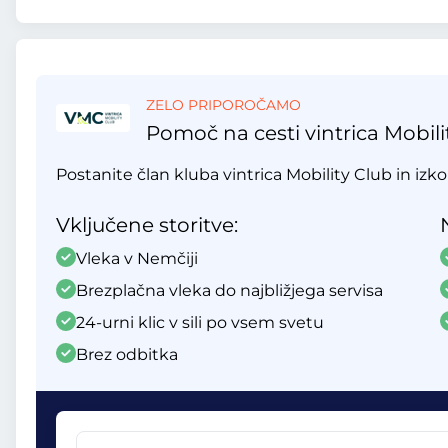
ZELO PRIPOROČAMO
Pomoč na cesti vintrica Mobili
Postanite član kluba vintrica Mobility Club in izko
Vključene storitve:
Vleka v Nemčiji
Brezplačna vleka do najbližjega servisa
24-urni klic v sili po vsem svetu
Brez odbitka