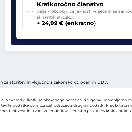
Kratkoročno članstvo
Velja v obdobju veljavnosti vinjete in se sam
ali skritih stroškov.
+ 24,99 € (enkratno)
lom za storitev in vključno z zakonsko določenim DDV.
e. Nekateri piškotki so bistvenega pomena, druge pa uporabljamo mi in
ritev te podatke po možnosti združijo z drugimi podatki, ki so bili zbra
 v naših
obvestilih o varstvu podatkov
. Uporabo piškotkov lahko kadar k