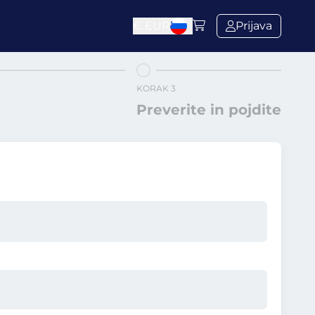
€
EUR
Prijava
KORAK 3
Preverite in pojdite