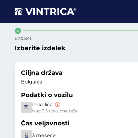
KORAK 1
Izberite izdelek
Ciljna država
Bolgarija
Podatki o vozilu
Prikolica
Nad 3,5 t skupne teže
Čas veljavnosti
3 mesece