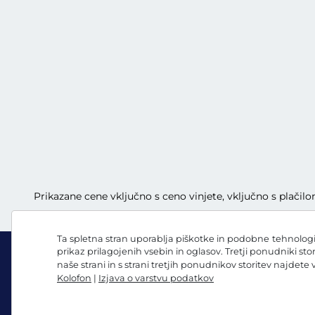
Prikazane cene vključno s ceno vinjete, vključno s plači
Ta spletna stran uporablja piškotke in podobne tehnologij
prikaz prilagojenih vsebin in oglasov. Tretji ponudniki sto
naše strani in s strani tretjih ponudnikov storitev najdete
Kolofon
|
Izjava o varstvu podatkov
Facebook
Instagram