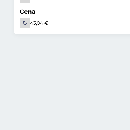
Cena
43,04 €