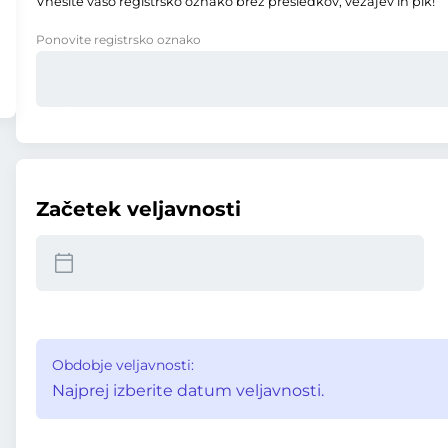
Vnesite vašo registrsko oznako brez presledkov, vezajev in pik!
Ponovite registrsko oznako
Začetek veljavnosti
Obdobje veljavnosti:
Najprej izberite datum veljavnosti.