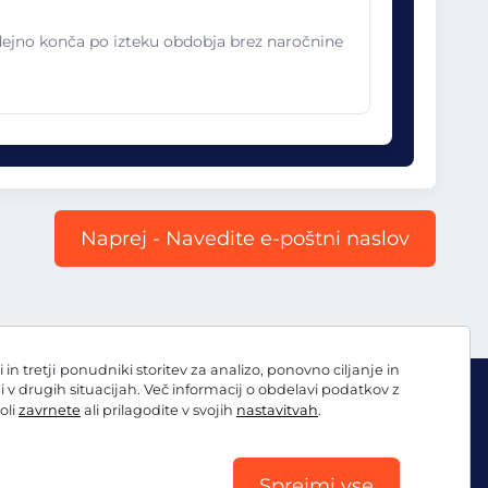
odejno konča po izteku obdobja brez naročnine
Naprej - Navedite e-poštni naslov
 tretji ponudniki storitev za analizo, ponovno ciljanje in
ni v drugih situacijah. Več informacij o obdelavi podatkov z
oli
zavrnete
ali prilagodite v svojih
nastavitvah
.
Sprejmi vse