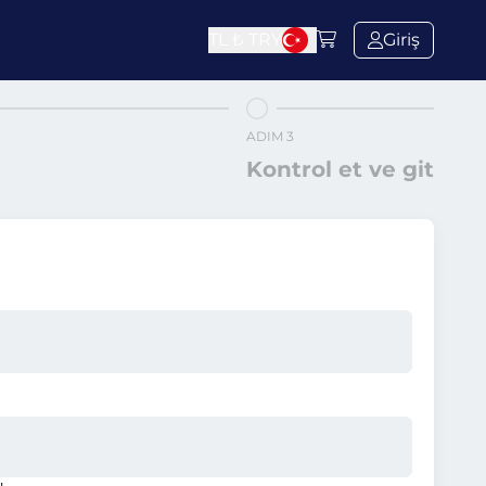
TL ₺
TRY
Giriş
ADIM 3
Kontrol et ve git