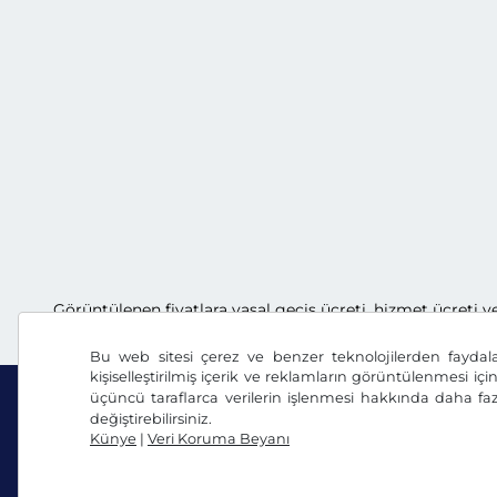
Görüntülenen fiyatlara yasal geçiş ücreti, hizmet ücreti v
Bu web sitesi çerez ve benzer teknolojilerden faydal
kişiselleştirilmiş içerik ve reklamların görüntülenmesi içi
üçüncü taraflarca verilerin işlenmesi hakkında daha faz
değiştirebilirsiniz.
Künye
|
Veri Koruma Beyanı
Facebook
Instagram