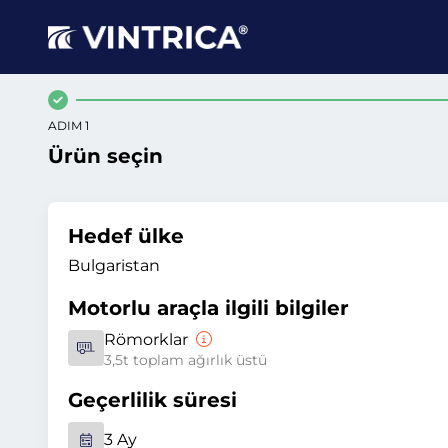
ADIM 1
Ürün seçin
Hedef ülke
Bulgaristan
Motorlu araçla ilgili bilgiler
Römorklar
3,5t toplam ağırlık üstü
Geçerlilik süresi
3 Ay