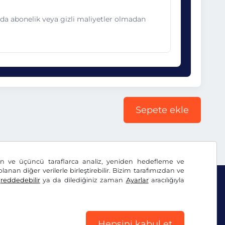
nda abonelik veya gizli maliyetler olmadan
Sepete ekle
dan ve üçüncü taraflarca analiz, yeniden hedefleme ve
lanan diğer verilerle birleştirebilir. Bizim tarafımızdan ve
ı
reddedebilir
ya da dilediğiniz zaman
Ayarlar
aracılığıyla
Hepsini kabul et