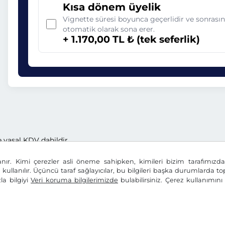
Kısa dönem üyelik
Vignette süresi boyunca geçerlidir ve sonrası
otomatik olarak sona erer.
+ 1.170,00 TL ₺ (tek seferlik)
e yasal KDV dahildir.
anır. Kimi çerezler asli öneme sahipken, kimileri bizim tarafımız
n kullanılır. Üçüncü taraf sağlayıcılar, bu bilgileri başka durumlarda top
la bilgiyi
Veri koruma bilgilerimizde
bulabilirsiniz. Çerez kullanımın