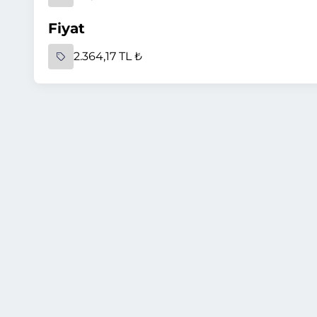
Fiyat
2.364,17 TL ₺