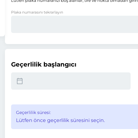
Lütfen plaka numaranızı boş alanlar, tire ve nokta olmadan girin
Plaka numarasını tekrarlayın
Geçerlilik başlangıcı
Geçerlilik süresi:
Lütfen önce geçerlilik süresini seçin.