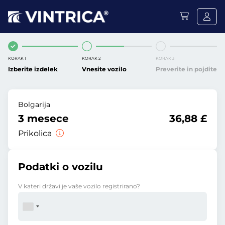
KORAK 1
KORAK 2
KORAK 3
Izberite izdelek
Vnesite vozilo
Preverite in pojdite
Bolgarija
3 mesece
36,88 £
Prikolica
Podatki o vozilu
V kateri državi je vaše vozilo registrirano?