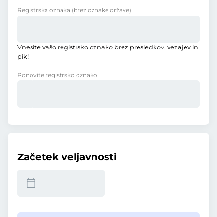
Registrska oznaka
(brez oznake države)
Vnesite vašo registrsko oznako brez presledkov, vezajev in
pik!
Ponovite registrsko oznako
Začetek veljavnosti