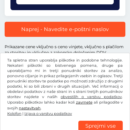
Naprej - Navedite e-poštni naslov
Prikazane cene vključno s ceno vinjete, vključno s plačilom
za storitev in vključno z zakonsko določenim DDV.
Ta spletna stran uporablja piškotke in podobne tehnologije.
Nekateri piškotki so bistvenega pomena, druge pa
uporabljamo mi in tretji ponudniki storitev za analizo,
ponovno ciljanje in prikaz prilagojenih vsebin in oglasov. Tretji
ponudniki storitev te podatke po možnosti združijo z drugimi
£
GBP
podatki, ki so bili zbrani v drugih situacijah. Več informacij o
obdelavi podatkov z naše strani in s strani tretjih ponudnikov
storitev najdete v naših
obvestilih o varstvu podatkov
.
Facebook
Instagram
Uporabo piškotkov lahko kadar koli
zavrnete
ali prilagodite v
svojih
nastavitvah
.
Splošni pogoji poslovanja/preklicna pravica
Kolofon
|
Izjava o varstvu podatkov
Izjava o varstvu podatkov
Nastavitve piškotkov
Kolofon
Sprejmi vse