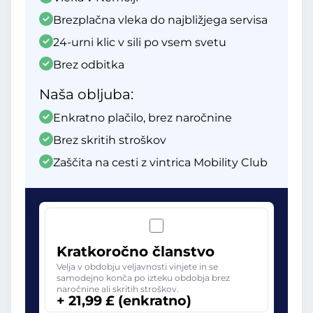
Brezplačna vleka do najbližjega servisa
24-urni klic v sili po vsem svetu
Brez odbitka
Naša obljuba:
Enkratno plačilo, brez naročnine
Brez skritih stroškov
Zaščita na cesti z vintrica Mobility Club
Kratkoročno članstvo
Velja v obdobju veljavnosti vinjete in se
samodejno konča po izteku obdobja brez
naročnine ali skritih stroškov.
+ 21,99 £ (enkratno)