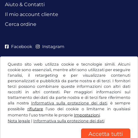
Aiuto & Contatti
Il mio account cliente
Cerca ordine
Facebook
Instagram
Questo sito web utilizza cookie e tecnologie simili. Alcuni
cookie sono essenziali, mentre altri sono utilizzati per eseguire
l’analisi, il retargeting e per visualizzare contenuti
personalizzati e pubblicità da parte nostra e di terzi. I fornitori
terzi possono combinare queste informazioni con altri dati
raccolti in altri contesti. Per maggiori informazioni sul
trattamento dei dati da parte nostra e di terzi fare riferimento
alla nostra
Informativa sulla protezione dei dati
. è sempre
possibile
rifiutare
l’uso dei cookie o limitarne in qualsiasi
CGC / Diritto di recesso
momento l’uso tramite le proprie
Impostazioni
.
Nota legale
|
Informativa sulla protezione dei dati
Informativa sulla protezione dei dati
Impostazioni dei cookie
Nota legale
Accetta tutti