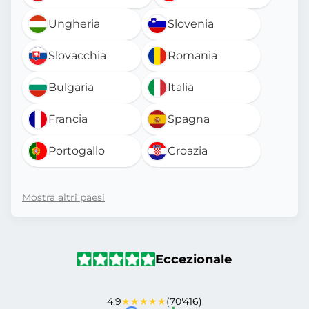
Ungheria
Slovenia
Slovacchia
Romania
Bulgaria
Italia
Francia
Spagna
Portogallo
Croazia
Mostra altri paesi
Eccezionale
4.9
★★★★★
(70'416)