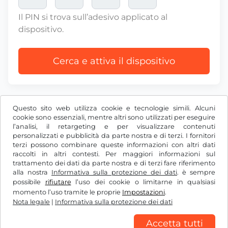
Il PIN si trova sull’adesivo applicato al
dispositivo.
Cerca e attiva il dispositivo
Questo sito web utilizza cookie e tecnologie simili. Alcuni
cookie sono essenziali, mentre altri sono utilizzati per eseguire
l’analisi, il retargeting e per visualizzare contenuti
CHF
personalizzati e pubblicità da parte nostra e di terzi. I fornitori
terzi possono combinare queste informazioni con altri dati
raccolti in altri contesti. Per maggiori informazioni sul
trattamento dei dati da parte nostra e di terzi fare riferimento
Facebook
Instagram
alla nostra
Informativa sulla protezione dei dati
. è sempre
possibile
rifiutare
l’uso dei cookie o limitarne in qualsiasi
CGC / Diritto di recesso
momento l’uso tramite le proprie
Impostazioni
.
Informativa sulla protezione dei dati
Nota legale
|
Informativa sulla protezione dei dati
Impostazioni dei cookie
Nota legale
Accetta tutti