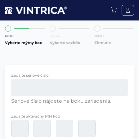
KROK 1
KROK 2
KROK 3
Vyberte mýtny box
Vyberte vozidlo
Zhrnutie
Zadajte sériové číslo
Sériové číslo nájdete na boku zariadenia.
Zadajte aktivačný PIN kód