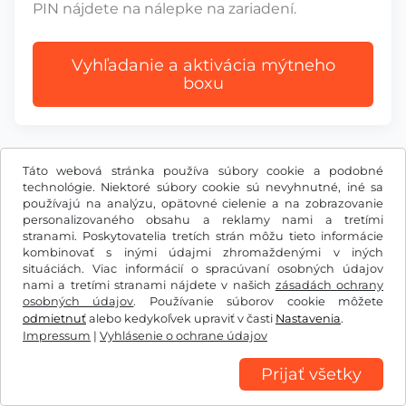
PIN nájdete na nálepke na zariadení.
Vyhľadanie a aktivácia mýtneho
boxu
Táto webová stránka používa súbory cookie a podobné
technológie. Niektoré súbory cookie sú nevyhnutné, iné sa
používajú na analýzu, opätovné cielenie a na zobrazovanie
€
EUR
personalizovaného obsahu a reklamy nami a tretími
stranami. Poskytovatelia tretích strán môžu tieto informácie
kombinovať s inými údajmi zhromaždenými v iných
Facebook
Instagram
situáciách. Viac informácií o spracúvaní osobných údajov
nami a tretími stranami nájdete v našich
zásadách ochrany
osobných údajov
. Používanie súborov cookie môžete
VOB/právo na odstúpenie
Vyhlásenie o ochrane údajov
odmietnuť
alebo kedykoľvek upraviť v časti
Nastavenia
.
Nastavenia súborov cookie
Impressum
Impressum
|
Vyhlásenie o ochrane údajov
Prijať všetky