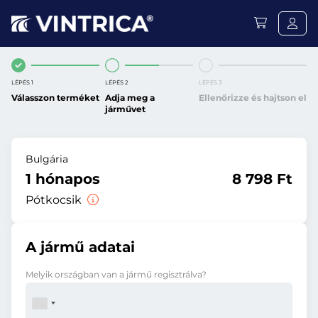
LÉPÉS 1
LÉPÉS 2
LÉPÉS 3
Válasszon terméket
Adja meg a
Ellenőrizze és hajtson el
járművet
Bulgária
1 hónapos
8 798 Ft
Pótkocsik
A jármű adatai
Melyik országban van a jármű regisztrálva?