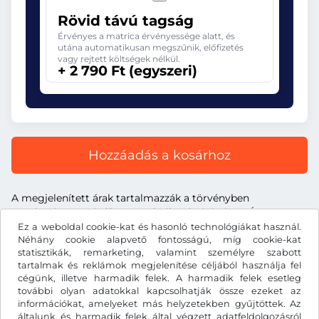
Rövid távú tagság
Érvényes a matrica érvényessége alatt, és
utána automatikusan megszűnik, előfizetés
vagy rejtett költségek nélkül.
+ 2 790 Ft (egyszeri)
Hozzáadás a kosárhoz
A megjelenített árak tartalmazzák a törvényben
meghatározott útdíjat, a szolgáltatás árát és az ÁFA-t.
Ez a weboldal cookie-kat és hasonló technológiákat használ.
Néhány cookie alapvető fontosságú, míg cookie-kat
statisztikák, remarketing, valamint személyre szabott
tartalmak és reklámok megjelenítése céljából használja fel
cégünk, illetve harmadik felek. A harmadik felek esetleg
Ft
HUF
további olyan adatokkal kapcsolhatják össze ezeket az
információkat, amelyeket más helyzetekben gyűjtöttek. Az
általunk és harmadik felek által végzett adatfeldolgozásról