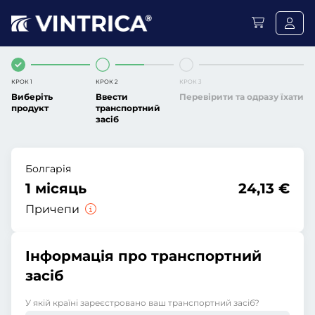
КРОК 1
КРОК 2
КРОК 3
Виберіть
Ввести
Перевірити та одразу їхати
продукт
транспортний
засіб
Болгарія
1 місяць
24,13 €
Причепи
Інформація про транспортний
засіб
У якій країні зареєстровано ваш транспортний засіб?