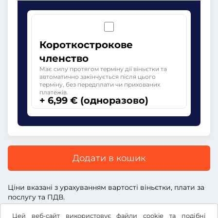
Короткострокове
членство
Має силу протягом терміну дії віньєтки та
автоматично закінчується після цього
терміну, без передплати чи прихованих
платежів.
+ 6,99 € (одноразово)
Додати в кошик
Ціни вказані з урахуванням вартості віньєтки, плати за
послугу та ПДВ.
Цей веб-сайт використовує файли cookie та подібні