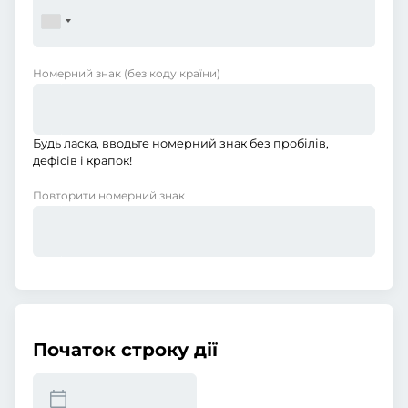
Номерний знак
(без коду країни)
Будь ласка, вводьте номерний знак без пробілів,
дефісів і крапок!
Повторити номерний знак
Початок строку дії