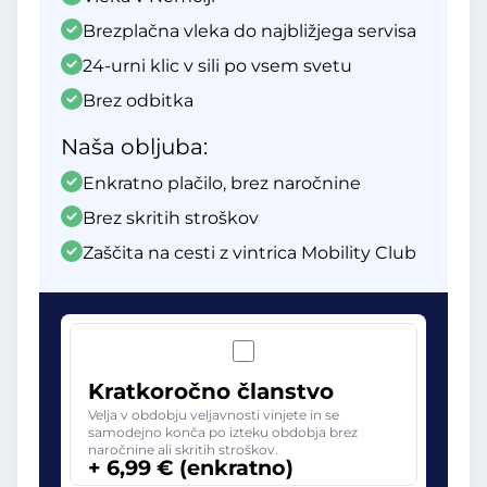
Brezplačna vleka do najbližjega servisa
24-urni klic v sili po vsem svetu
Brez odbitka
Naša obljuba:
Enkratno plačilo, brez naročnine
Brez skritih stroškov
Zaščita na cesti z vintrica Mobility Club
Kratkoročno članstvo
Velja v obdobju veljavnosti vinjete in se
samodejno konča po izteku obdobja brez
naročnine ali skritih stroškov.
+ 6,99 € (enkratno)