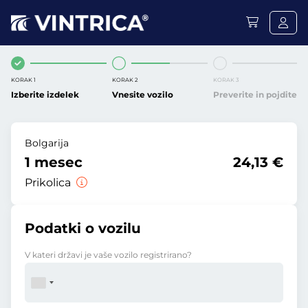
KORAK 1
KORAK 2
KORAK 3
Izberite izdelek
Vnesite vozilo
Preverite in pojdite
Bolgarija
1 mesec
24,13 €
Prikolica
Podatki o vozilu
V kateri državi je vaše vozilo registrirano?