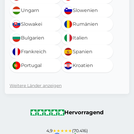
Ungarn
Slowenien
Slowakei
Rumänien
Bulgarien
Italien
Frankreich
Spanien
Portugal
Kroatien
Weitere Länder anzeigen
Hervorragend
4,9
★★★★★
(70.416)