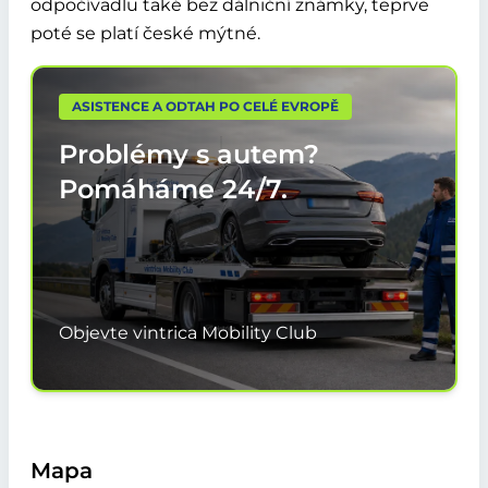
odpočívadlu také bez dálniční známky, teprve
poté se platí české mýtné.
ASISTENCE A ODTAH PO CELÉ EVROPĚ
Problémy s autem?
Pomáháme
24/7.
Objevte vintrica Mobility Club
Mapa