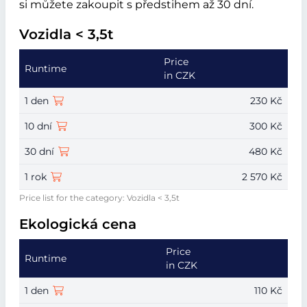
si můžete zakoupit s předstihem až 30 dní.
Vozidla < 3,5t
Price
Runtime
in CZK
1 den
230 Kč
10 dní
300 Kč
30 dní
480 Kč
1 rok
2 570 Kč
Price list for the category: Vozidla < 3,5t
Ekologická cena
Price
Runtime
in CZK
1 den
110 Kč