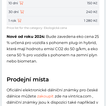
10 dní
150 Kč
30 dní
240 Kč
1 rok
1 280 Kč
Price list for the category: Ekologická cena
Nové od roku 2024:
Bude zavedena eko cena 25
% určená pro vozidla s pohonem plug‑in hybrid,
která mají hodnotu emisí CO2 do 50 g/km, a eko
cena 50 % pro vozidla s pohonem na zemní plyn
nebo biometan.
Prodejní místa
Oficiální elektronické dálniční známky pro české
dálnice můžete
zakoupit
zde na vintrica.com ,
dálniční známky jsou k dispozici také například v