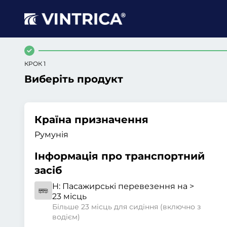
КРОК 1
Виберіть продукт
Країна призначення
Румунія
Інформація про транспортний
засіб
H:
Пасажирські перевезення на >
23 місць
Більше 23 місць для сидіння (включно з
водієм)