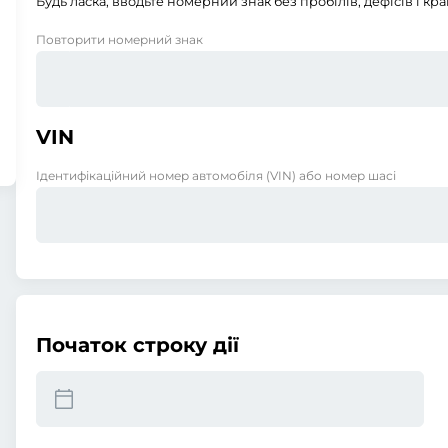
Будь ласка, вводьте номерний знак без пробілів, дефісів і кра
Повторити номерний знак
VIN
Ідентифікаційний номер автомобіля (VIN) або номер шасі
Початок строку дії