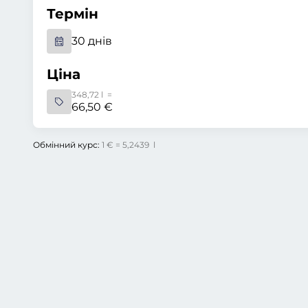
Термін
30 днів
Ціна
348,72 l =
66,50 €
Обмінний курс:
1 € = 5,2439 l