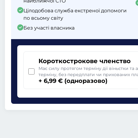
найближчої СТО
Цілодобова служба екстреної допомоги
по всьому світу
Без участі власника
Короткострокове членство
Має силу протягом терміну дії віньєтки та 
терміну, без передплати чи прихованих пл
+ 6,99 € (одноразово)