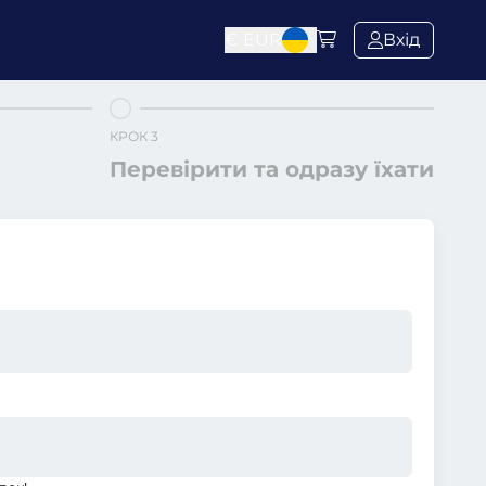
€
EUR
Вхід
КРОК 3
Перевірити та одразу їхати