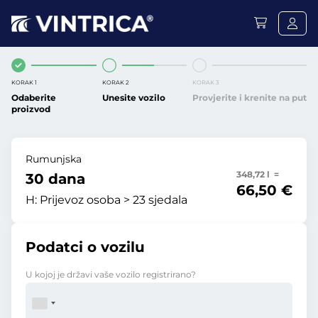
KORAK 1
KORAK 2
KORAK 3
Odaberite
Unesite vozilo
Provjerite i krenite na put
proizvod
Rumunjska
348,72 l =
30 dana
66,50 €
H:
Prijevoz osoba > 23 sjedala
Podatci o vozilu
U kojoj je državi vaše vozilo registrirano?