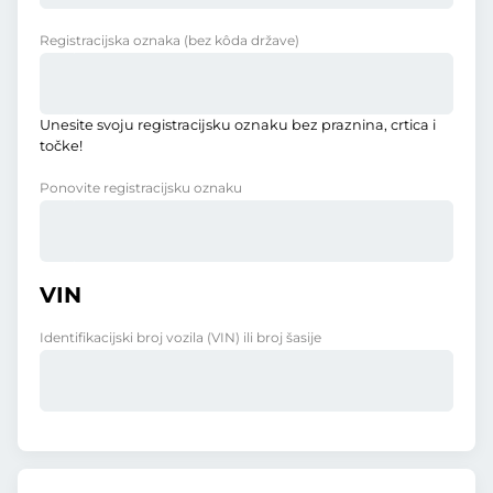
Registracijska oznaka
(bez kôda države)
Unesite svoju registracijsku oznaku bez praznina, crtica i
točke!
Ponovite registracijsku oznaku
VIN
Identifikacijski broj vozila (VIN) ili broj šasije