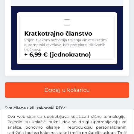
Kratkotrajno članstvo
Vrijedi tijekom razdoblja trajanja vinjete i zatim
automatski završava, bez pretplate i skrivenih
troškova.
+ 6,99 € (jednokratno)
Dodaj u košaricu
Sve cijene uklj. zakonski PDV
Ova web-stranica upotrebljava kolačiće i slične tehnologije.
Pojedini su kolačići nužni, dok se drugi upotrebljavaju za
analize, ponovno ciljanje i reprodukciju personaliziranih
sadržaja i oglasa kako nas tako i trećih pružatelja usluga. Treći