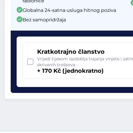
radionice
Globalna 24-satna usluga hitnog poziva
Bez samopridržaja
Kratkotrajno članstvo
Vrijedi tijekom razdoblja trajanja vinjete i zat
skrivenih troškova.
+ 170 Kč (jednokratno)