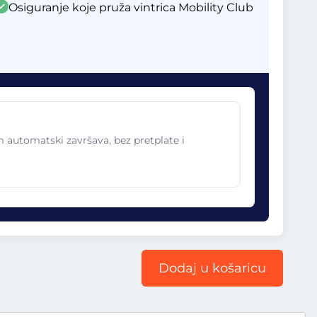
Osiguranje koje pruža vintrica Mobility Club
im automatski završava, bez pretplate i
Dodaj u košaricu