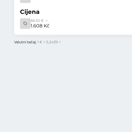
Cijena
66,50 € =
1.608 Kč
Valutni tečaj:
1 € = 5,2439 l