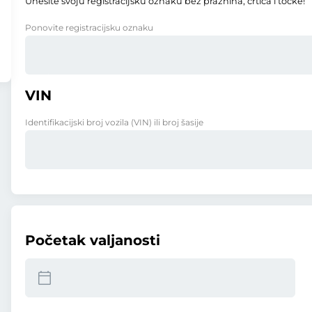
Unesite svoju registracijsku oznaku bez praznina, crtica i točke!
Ponovite registracijsku oznaku
VIN
Identifikacijski broj vozila (VIN) ili broj šasije
Početak valjanosti