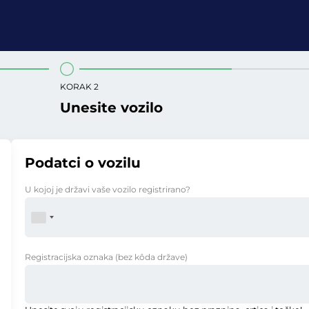
KORAK 2
Unesite vozilo
Podatci o vozilu
U kojoj je državi vaše vozilo registrirano?
Registracijska oznaka
(bez kôda države)