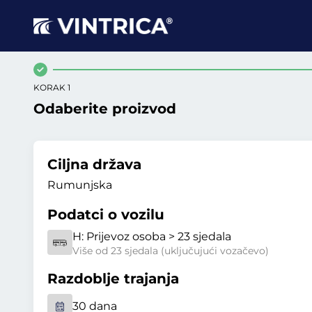
KORAK 1
Odaberite proizvod
Ciljna država
Rumunjska
Podatci o vozilu
H:
Prijevoz osoba > 23 sjedala
Više od 23 sjedala (uključujući vozačevo)
Razdoblje trajanja
30 dana