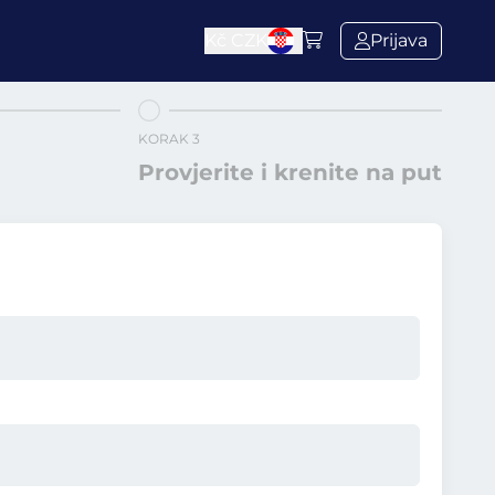
Kč
CZK
Prijava
KORAK 3
Provjerite i krenite na put