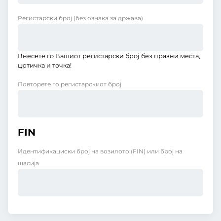
Регистарски број
(без ознака за држава)
Внесете го Вашиот регистарски број без празни места,
цртичка и точка!
Повторете го регистарскиот број
FIN
Идентификациски број на возилото (FIN) или број на
шасија