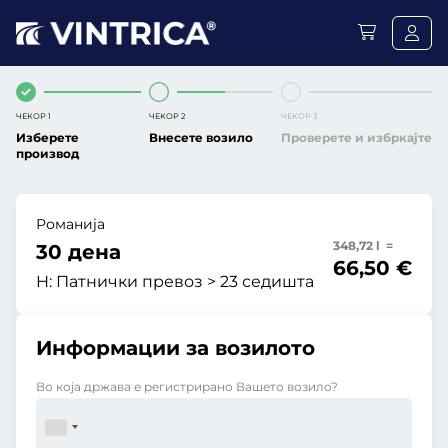
ЧЕКОР 1
ЧЕКОР 2
ЧЕКОР 3
Изберете
Внесете возило
Проверете и избркајте
производ
Романија
348,72 l =
30 дена
66,50 €
H:
Патнички превоз > 23 седишта
Информации за возилото
Во која држава е регистрирано Вашето возило?