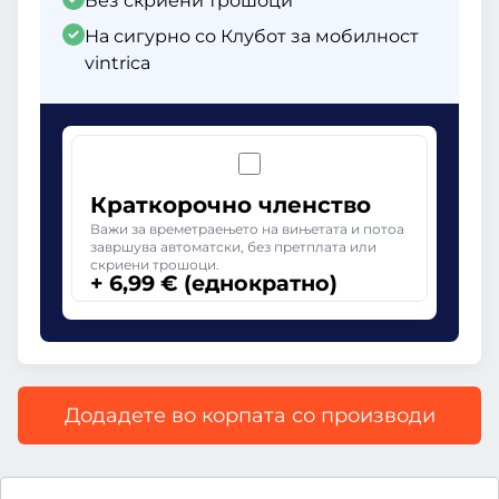
Без скриени трошоци
На сигурно со Клубот за мобилност
vintrica
Краткорочно членство
Важи за времетраењето на вињетата и потоа
завршува автоматски, без претплата или
скриени трошоци.
+ 6,99 € (еднократно)
Додадете во корпата со производи
Сите цени со вклучен законски ДДВ.