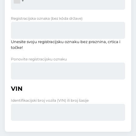
Registracijska oznaka
(bez kôda države)
Unesite svoju registracijsku oznaku bez praznina, crtica i
točke!
Ponovite registracijsku oznaku
VIN
Identifikacijski broj vozila (VIN) ili broj šasije