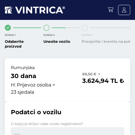
KORAK 1
KORAK 2
KORAK 3
Odaberite
Unesite vozilo
Provjerite i krenite na put
proizvod
Rumunjska
66,50 € =
30 dana
3.624,94 TL ₺
H:
Prijevoz osoba >
23 sjedala
Podatci o vozilu
U kojoj je državi vaše vozilo registrirano?