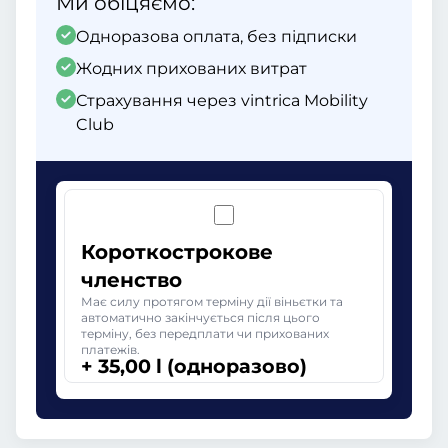
Ми обіцяємо:
Одноразова оплата, без підписки
Жодних прихованих витрат
Страхування через vintrica Mobility
Club
Короткострокове
членство
Має силу протягом терміну дії віньєтки та
автоматично закінчується після цього
терміну, без передплати чи прихованих
платежів.
+ 35,00 l (одноразово)