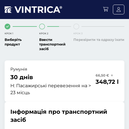
КРОК 1
КРОК 2
КРОК 3
Виберіть
Ввести
Перевірити та одразу їхати
продукт
транспортний
засіб
Румунія
66,50 € =
30 днів
348,72 l
H:
Пасажирські перевезення на >
23 місць
Інформація про транспортний
засіб