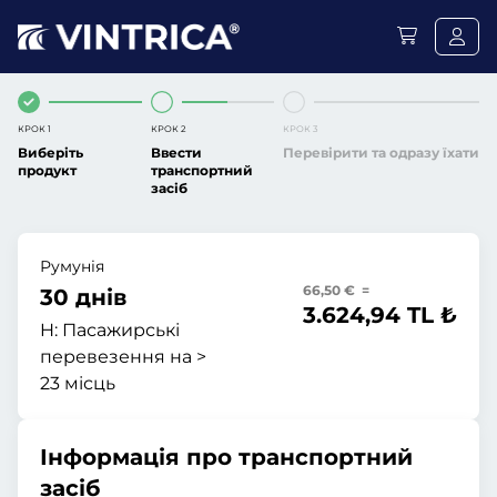
КРОК 1
КРОК 2
КРОК 3
Виберіть
Ввести
Перевірити та одразу їхати
продукт
транспортний
засіб
Румунія
66,50 € =
30 днів
3.624,94 TL ₺
H:
Пасажирські
перевезення на >
23 місць
Інформація про транспортний
засіб