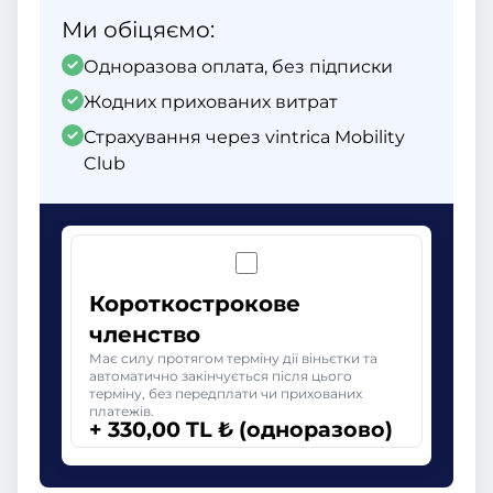
Ми обіцяємо:
Одноразова оплата, без підписки
Жодних прихованих витрат
Страхування через vintrica Mobility
Club
Короткострокове
членство
Має силу протягом терміну дії віньєтки та
автоматично закінчується після цього
терміну, без передплати чи прихованих
платежів.
+ 330,00 TL ₺ (одноразово)