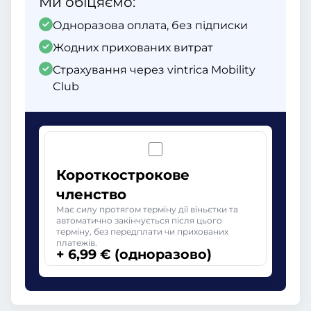
Ми обіцяємо:
Одноразова оплата, без підписки
Жодних прихованих витрат
Страхування через vintrica Mobility
Club
Короткострокове
членство
Має силу протягом терміну дії віньєтки та
автоматично закінчується після цього
терміну, без передплати чи прихованих
платежів.
+ 6,99 € (одноразово)