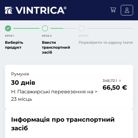
КРОК 1
КРОК 2
КРОК 3
Виберіть
Ввести
Перевірити та одразу їхати
продукт
транспортний
засіб
Румунія
348,72 l =
30 днів
66,50 €
H:
Пасажирські перевезення на >
23 місць
Інформація про транспортний
засіб