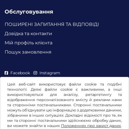
Обслуговування
ПОШИРЕНІ ЗАПИТАННЯ ТА ВІДПОВІДІ
Довідка та контакти
Мій профіль клієнта
Пошук замовлення
Facebook
Instagram
Цей веб-сайт використовує файли cookie та подібні
технології. Деякі файли cookie є важливими, а інші
використовуються для аналізу, ретаргетингу та
відображення персоналізованого вмісту й реклами нами
та сторонніми постачальниками. Сторонні постачальники
можуть об’єднувати цю інформацію з додатковими даними,
зібраними в інших ситуаціях. Докладні відомості про те, як
ми та сторонні постачальники здійснюємо обробку даних,
ви можете знайти в наших
Положеннях про захист даних
.