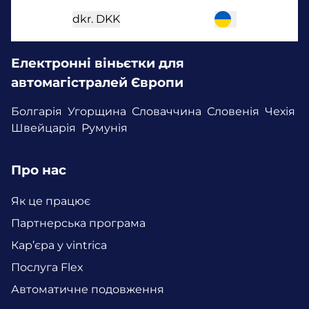
dkr.
DKK
Електронні віньєтки для
автомагістралей Європи
Болгарія
Угорщина
Словаччина
Словенія
Чехія
Швейцарія
Румунія
Про нас
Як це працює
Партнерська програма
Кар’єра у vintrica
Послуга Flex
Автоматичне подовження