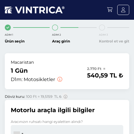
ADIM 1
ADIM 2
ADIM 3
Ürün seçin
Araç girin
Kontrol et ve git
Macaristan
2.770 Ft =
1 Gün
540,59 TL ₺
D1m:
Motosikletler
Döviz kuru:
100 Ft = 19,5159 TL ₺
Motorlu araçla ilgili bilgiler
Aracınızın ruhsatı hangi eyaletten alındı?