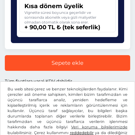
Kısa dönem üyelik
Vignette süresi boyunca geçerlidir ve
sonrasında abonelik veya gizli maliyetler
olmadan otomatik olarak sona erer.
+ 90,00 TL ₺ (tek seferlik)
Sepete ekle
Tüm fiyatlara yasal KDV dahildir.
Bu web sitesi çerez ve benzer teknolojilerden faydalanır. Kimi
çerezler asli öneme sahipken, kimileri bizim tarafımızdan ve
üçüncü taraflarca analiz, yeniden hedefleme ve
kişiselleştirilmiş içerik ve reklamların görüntülenmesi için
kullanılır. Üçüncü taraf sağlayıcılar, bu bilgileri başka
TL ₺
TRY
durumlarda toplanan diğer verilerle birleştirebilir. Bizim
tarafımızdan ve üçüncü taraflarca verilerin işlenmesi
hakkında daha fazla bilgiyi
Veri koruma bilgilerimizde
Facebook
Instagram
bulabilirsiniz. Çerez kullanımını
reddedebilir
ya da dilediğiniz