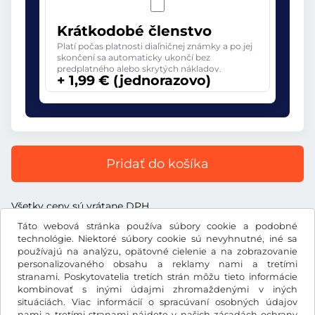
Krátkodobé členstvo
Platí počas platnosti diaľničnej známky a po jej
skončení sa automaticky ukončí bez
predplatného alebo skrytých nákladov.
+ 1,99 € (jednorazovo)
Pridať do košíka
Všetky ceny sú vrátane DPH.
Táto webová stránka používa súbory cookie a podobné
technológie. Niektoré súbory cookie sú nevyhnutné, iné sa
používajú na analýzu, opätovné cielenie a na zobrazovanie
personalizovaného obsahu a reklamy nami a tretími
€
stranami. Poskytovatelia tretích strán môžu tieto informácie
EUR
kombinovať s inými údajmi zhromaždenými v iných
situáciách. Viac informácií o spracúvaní osobných údajov
nami a tretími stranami nájdete v našich
zásadách ochrany