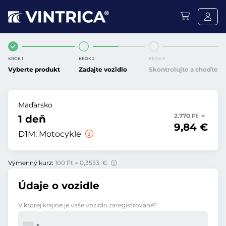
KROK 1
KROK 2
KROK 3
Vyberte produkt
Zadajte vozidlo
Skontrolujte a choďte
Maďarsko
2.770 Ft =
1 deň
9,84 €
D1M:
Motocykle
Výmenný kurz:
100 Ft = 0,3553 €
Údaje o vozidle
V ktorej krajine je vaše vozidlo zaregistrované?