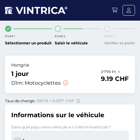
ÉTAPE 1
ÉTAPE 2
ÉTAPE 3
Sélectionner un produit
Saisir le véhicule
Vérifier et partir
Hongrie
2'770 Ft =
1 jour
9.19 CHF
D1m:
Motocyclettes
Taux de change :
100 Ft = 0.3317 CHF
Informations sur le véhicule
Dans quel pays votre véhicule a-t-il été immatriculé ?