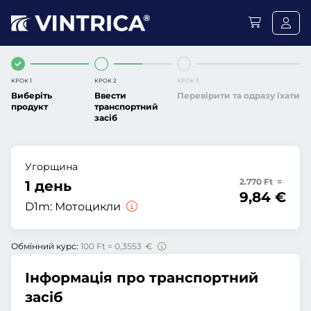
КРОК 1
КРОК 2
КРОК 3
Виберіть
Ввести
Перевірити та одразу їхати
продукт
транспортний
засіб
Угорщина
2.770 Ft =
1 день
9,84 €
D1m:
Мотоцикли
Обмінний курс:
100 Ft = 0,3553 €
Інформація про транспортний
засіб