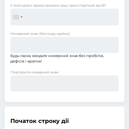
У якій країні зареєстровано ваш транспортний засіб?
Номерний знак
(без коду країни)
Будь ласка, вводьте номерний знак без пробілів,
дефісів і крапок!
Повторити номерний знак
Початок строку дії