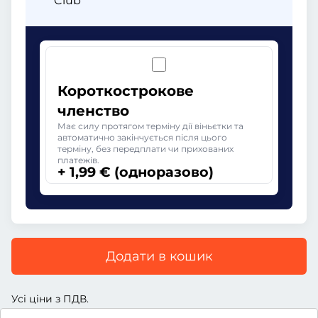
Club
Короткострокове
членство
Має силу протягом терміну дії віньєтки та
автоматично закінчується після цього
терміну, без передплати чи прихованих
платежів.
+ 1,99 € (одноразово)
Додати в кошик
Усі ціни з ПДВ.