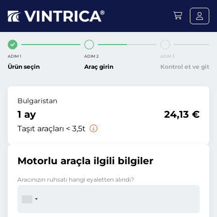
ADIM 1
ADIM 2
ADIM 3
Ürün seçin
Araç girin
Kontrol et ve git
Bulgaristan
1 ay
24,13 €
Taşıt araçları < 3,5t
Motorlu araçla ilgili bilgiler
Aracınızın ruhsatı hangi eyaletten alındı?