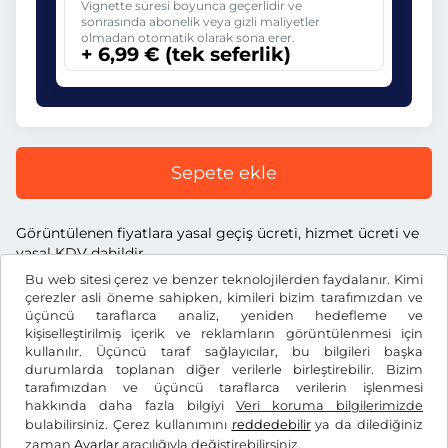
Vignette süresi boyunca geçerlidir ve
sonrasında abonelik veya gizli maliyetler
olmadan otomatik olarak sona erer.
+ 6,99 € (tek seferlik)
Sepete ekle
Görüntülenen fiyatlara yasal geçiş ücreti, hizmet ücreti ve
yasal KDV dahildir.
Bu web sitesi çerez ve benzer teknolojilerden faydalanır. Kimi
çerezler asli öneme sahipken, kimileri bizim tarafımızdan ve
üçüncü taraflarca analiz, yeniden hedefleme ve
kişiselleştirilmiş içerik ve reklamların görüntülenmesi için
kullanılır. Üçüncü taraf sağlayıcılar, bu bilgileri başka
€
EUR
durumlarda toplanan diğer verilerle birleştirebilir. Bizim
tarafımızdan ve üçüncü taraflarca verilerin işlenmesi
hakkında daha fazla bilgiyi
Veri koruma bilgilerimizde
Facebook
Instagram
bulabilirsiniz. Çerez kullanımını
reddedebilir
ya da dilediğiniz
zaman
Ayarlar
aracılığıyla değiştirebilirsiniz.