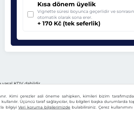
Kısa dönem üyelik
Vignette süresi boyunca geçerlidir ve sonrası
otomatik olarak sona erer.
+ 170 Kč (tek seferlik)
e yasal KDV dahildir.
anır. Kimi çerezler asli öneme sahipken, kimileri bizim tarafımız
n kullanılır. Üçüncü taraf sağlayıcılar, bu bilgileri başka durumlarda top
la bilgiyi
Veri koruma bilgilerimizde
bulabilirsiniz. Çerez kullanımın