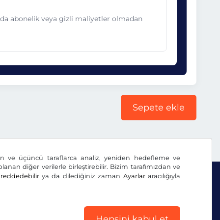
nda abonelik veya gizli maliyetler olmadan
Sepete ekle
dan ve üçüncü taraflarca analiz, yeniden hedefleme ve
lanan diğer verilerle birleştirebilir. Bizim tarafımızdan ve
ı
reddedebilir
ya da dilediğiniz zaman
Ayarlar
aracılığıyla
Hepsini kabul et