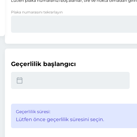
Lütfen plaka numaranızı boş alanlar, tire ve nokta olmadan girin
Plaka numarasını tekrarlayın
Geçerlilik başlangıcı
Geçerlilik süresi:
Lütfen önce geçerlilik süresini seçin.