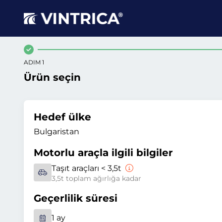
ADIM 1
Ürün seçin
Hedef ülke
Bulgaristan
Motorlu araçla ilgili bilgiler
Taşıt araçları < 3,5t
3,5t toplam ağırlığa kadar
Geçerlilik süresi
1 ay