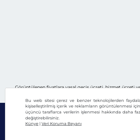
Görüntülenen fiyatlara yasal geçiş ücreti, hizmet ücreti v
Bu web sitesi çerez ve benzer teknolojilerden faydal
kişiselleştirilmiş içerik ve reklamların görüntülenmesi içi
üçüncü taraflarca verilerin işlenmesi hakkında daha faz
değiştirebilirsiniz.
Künye
|
Veri Koruma Beyanı
Facebook
Instagram