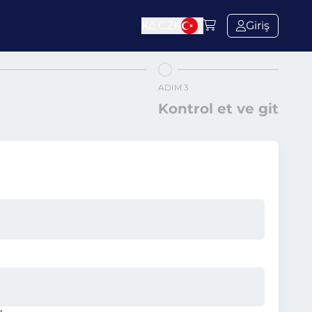
Kč
CZK
Giriş
ADIM 3
Kontrol et ve git