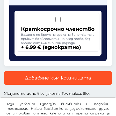
Краткосрочно членство
Валидно по време на срока на винетката и
приключва автоматично след това, без
абонамент или скрити разходи.
+ 6,99 € (еднократно)
Добавяне към кошницата
Указаните цени вкл. законна Тол такса, вкл.
заплащане за услугата и вкл. ДДС
Този уебсайт използва бисквитки и подобни
технологии. Някои бисквитки са задължителни, други
се използват от нас, както и от трети страни за