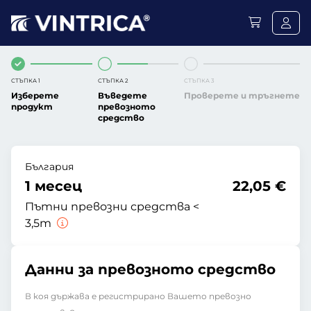
СТЪПКА 1
СТЪПКА 2
СТЪПКА 3
Изберете
Въведете
Проверете и тръгнете
продукт
превозното
средство
България
1 месец
22,05 €
Пътни превозни средства <
3,5т
Данни за превозното средство
В коя държава е регистрирано Вашето превозно