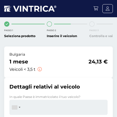
PASSO 1
PASSO 2
PASSO 3
Seleziona prodotto
Inserire il veicolon
Controlla e vai
Bulgaria
1 mese
24,13 €
Veicoli < 3,5 t
Dettagli relativi al veicolo
In quale Paese è immatricolato il tuo veicolo?