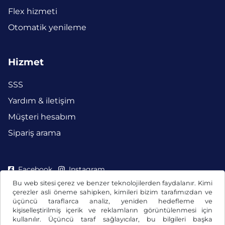
Flex hizmeti
Otomatik yenileme
Hizmet
SSS
Yardım & iletişim
Müşteri hesabım
Sipariş arama
Facebook
Instagram
Bu web sitesi çerez ve benzer teknolojilerden faydalanır. Kimi
çerezler asli öneme sahipken, kimileri bizim tarafımızdan ve
üçüncü taraflarca analiz, yeniden hedefleme ve
kişiselleştirilmiş içerik ve reklamların görüntülenmesi için
kullanılır. Üçüncü taraf sağlayıcılar, bu bilgileri başka