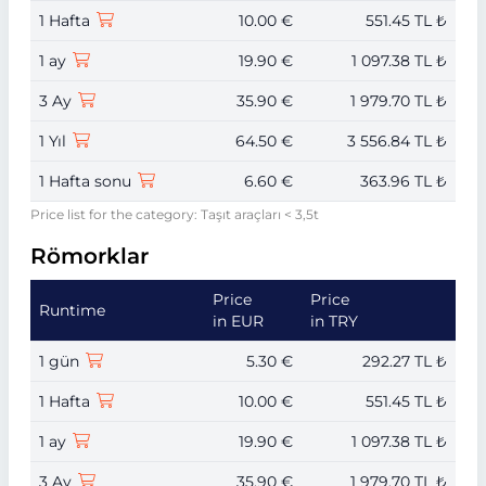
1 Hafta
10.00 €
551.45 TL ₺
1 ay
19.90 €
1 097.38 TL ₺
3 Ay
35.90 €
1 979.70 TL ₺
1 Yıl
64.50 €
3 556.84 TL ₺
1 Hafta sonu
6.60 €
363.96 TL ₺
Price list for the category: Taşıt araçları < 3,5t
Römorklar
Price
Price
Runtime
in EUR
in TRY
1 gün
5.30 €
292.27 TL ₺
1 Hafta
10.00 €
551.45 TL ₺
1 ay
19.90 €
1 097.38 TL ₺
3 Ay
35.90 €
1 979.70 TL ₺