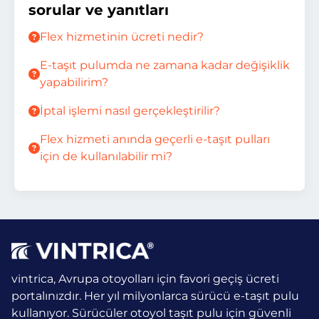
sorular ve yanıtları
Flex hizmetinin ücreti nedir?
E-taşıt pulumda ne zamana kadar değişiklik
yapabilirim?
İptal işlemi nasıl gerçekleştirilir?
Flex hizmeti anında geçerli e-taşıt pulları
için de kullanılabilir mi?
vintrica, Avrupa otoyolları için favori geçiş ücreti
portalınızdır. Her yıl milyonlarca sürücü e-taşıt pulu
kullanıyor.
Sürücüler otoyol taşıt pulu için güvenli