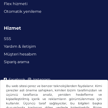
Flex hizmeti
Otomatik yenileme
Hizmet
SSS
Yardım & iletişim
Müşteri hesabım
Sipariş arama
Facebook
Instagram
Bu web sitesi çerez ve benzer teknolojilerden faydalanır. Kimi
çerezler asli öneme sahipken, kimileri bizim tarafımızdan ve
üçüncü taraflarca analiz, yeniden hedefleme ve
kişiselleştirilmiş içerik ve reklamların görüntülenmesi için
kullanılır. Üçüncü taraf sağlayıcılar, bu bilgileri başka
durumlarda toplanan diğer verilerle birleştirebilir. Bizim