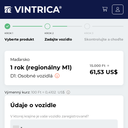
KROK 1
KROK 2
KROK 3
Vyberte produkt
Zadajte vozidlo
Skontrolujte a choďte
Maďarsko
15.000 Ft =
1 rok (regionálny M1)
61,53 US$
D1:
Osobné vozidlá
Výmenný kurz:
100 Ft = 0,4102 US$
Údaje o vozidle
V ktorej krajine je vaše vozidlo zaregistrované?