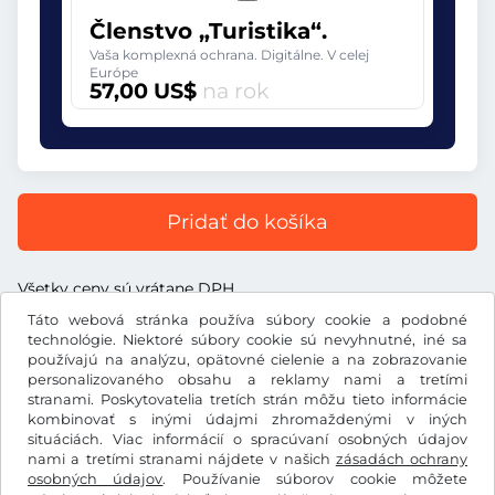
Členstvo „Turistika“.
Vaša komplexná ochrana. Digitálne. V celej
Európe
57,00 US$
na rok
Pridať do košíka
Všetky ceny sú vrátane DPH.
Táto webová stránka používa súbory cookie a podobné
technológie. Niektoré súbory cookie sú nevyhnutné, iné sa
používajú na analýzu, opätovné cielenie a na zobrazovanie
personalizovaného obsahu a reklamy nami a tretími
US$
stranami. Poskytovatelia tretích strán môžu tieto informácie
USD
kombinovať s inými údajmi zhromaždenými v iných
situáciách. Viac informácií o spracúvaní osobných údajov
nami a tretími stranami nájdete v našich
zásadách ochrany
Facebook
Instagram
osobných údajov
. Používanie súborov cookie môžete