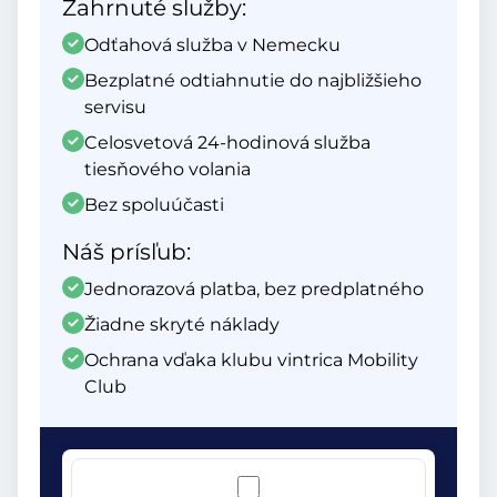
Zahrnuté služby:
Odťahová služba v Nemecku
Bezplatné odtiahnutie do najbližšieho
servisu
Celosvetová 24-hodinová služba
tiesňového volania
Bez spoluúčasti
Náš prísľub:
Jednorazová platba, bez predplatného
Žiadne skryté náklady
Ochrana vďaka klubu vintrica Mobility
Club