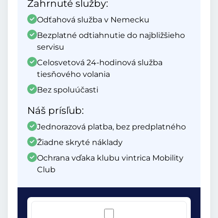
Zahrnuté služby:
Odťahová služba v Nemecku
Bezplatné odtiahnutie do najbližšieho
servisu
Celosvetová 24-hodinová služba
tiesňového volania
Bez spoluúčasti
Náš prísľub:
Jednorazová platba, bez predplatného
Žiadne skryté náklady
Ochrana vďaka klubu vintrica Mobility
Club