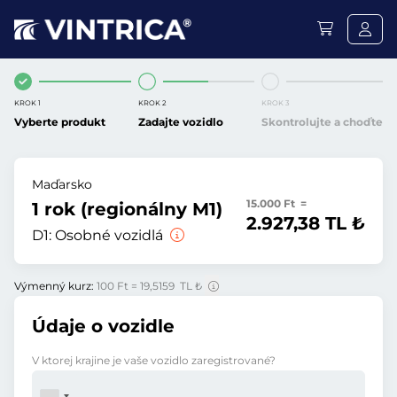
KROK 1
KROK 2
KROK 3
Vyberte produkt
Zadajte vozidlo
Skontrolujte a choďte
Maďarsko
15.000 Ft =
1 rok (regionálny M1)
2.927,38 TL ₺
D1:
Osobné vozidlá
Výmenný kurz:
100 Ft = 19,5159 TL ₺
Údaje o vozidle
V ktorej krajine je vaše vozidlo zaregistrované?