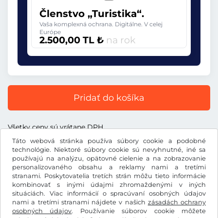
Členstvo „Turistika“.
Vaša komplexná ochrana. Digitálne. V celej
Európe
2.500,00 TL ₺
na rok
Pridať do košíka
Všetky ceny sú vrátane DPH.
Táto webová stránka používa súbory cookie a podobné
technológie. Niektoré súbory cookie sú nevyhnutné, iné sa
používajú na analýzu, opätovné cielenie a na zobrazovanie
personalizovaného obsahu a reklamy nami a tretími
TL ₺
stranami. Poskytovatelia tretích strán môžu tieto informácie
TRY
kombinovať s inými údajmi zhromaždenými v iných
situáciách. Viac informácií o spracúvaní osobných údajov
nami a tretími stranami nájdete v našich
zásadách ochrany
Facebook
Instagram
osobných údajov
. Používanie súborov cookie môžete