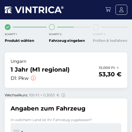
SCHRITT 1
SCHRITT 2
SCHRITT 3
Produkt wählen
Fahrzeug eingeben
Prüfen & losfahren
Ungarn
15.000 Ft =
1 Jahr (M1 regional)
53,30 €
D1:
Pkw
Wechselkurs:
100 Ft = 0,3553 €
Angaben zum Fahrzeug
In welchem Land ist Ihr Fahrzeug zugelassen?