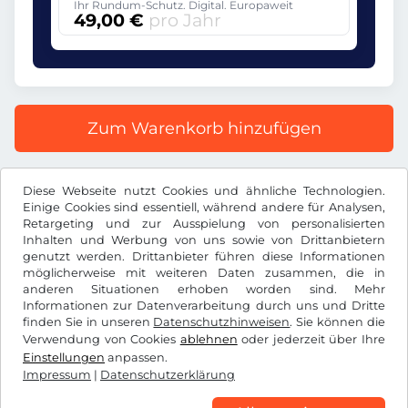
Ihr Rundum-Schutz. Digital. Europaweit
49,00 €
pro Jahr
Zum Warenkorb hinzufügen
Alle Preise inkl. gesetzlicher MwSt.
Diese Webseite nutzt Cookies und ähnliche Technologien.
Einige Cookies sind essentiell, während andere für Analysen,
Retargeting und zur Ausspielung von personalisierten
Inhalten und Werbung von uns sowie von Drittanbietern
genutzt werden. Drittanbieter führen diese Informationen
möglicherweise mit weiteren Daten zusammen, die in
€
EUR
anderen Situationen erhoben worden sind. Mehr
Informationen zur Datenverarbeitung durch uns und Dritte
finden Sie in unseren
Datenschutzhinweisen
. Sie können die
Facebook
Instagram
Verwendung von Cookies
ablehnen
oder jederzeit über Ihre
Einstellungen
anpassen.
AGB / Widerrufsrecht
Datenschutzerklärung
Impressum
|
Datenschutzerklärung
Cookie Einstellungen
Impressum