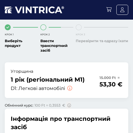
КРОК 1
КРОК 2
КРОК 3
Виберіть
Ввести
Перевірити та одразу їхати
продукт
транспортний
засіб
Угорщина
15.000 Ft =
1 рік (регіональний M1)
53,30 €
D1:
Легкові автомобілі
Обмінний курс:
100 Ft = 0,3553 €
Інформація про транспортний
засіб