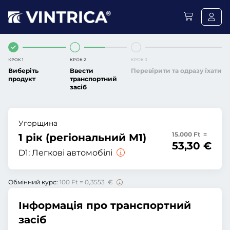
КРОК 1
КРОК 2
КРОК 3
Виберіть
Ввести
Перевірити та одразу їхати
продукт
транспортний
засіб
Угорщина
15.000 Ft =
1 рік (регіональний M1)
53,30 €
D1:
Легкові автомобілі
Обмінний курс:
100 Ft = 0,3553 €
Інформація про транспортний
засіб