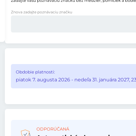
Zadajte vašu poznávaciu značku bez medzier, pomlčiek a bodie
Znova zadajte poznávaciu značku
Obdobie platnosti:
piatok 7. augusta 2026 - nedeľa 31. januára 2027, 2
ODPORÚČANÁ