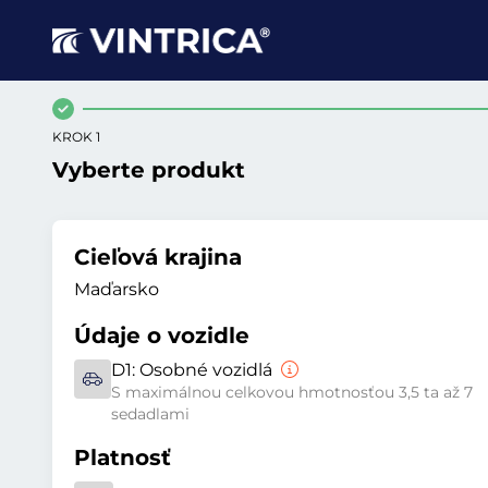
KROK 1
Vyberte produkt
Cieľová krajina
Maďarsko
Údaje o vozidle
D1:
Osobné vozidlá
S maximálnou celkovou hmotnosťou 3,5 ta až 7
sedadlami
Platnosť