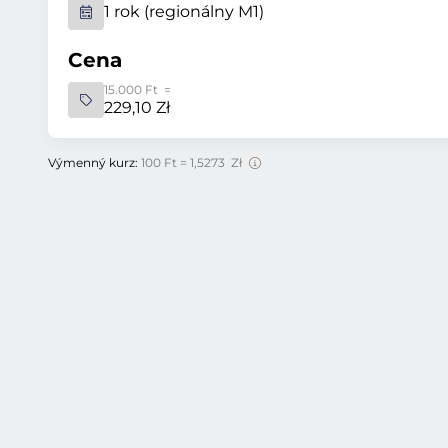
1 rok (regionálny M1)
Cena
15.000 Ft =
229,10 Zł
Výmenný kurz:
100 Ft = 1,5273 Zł