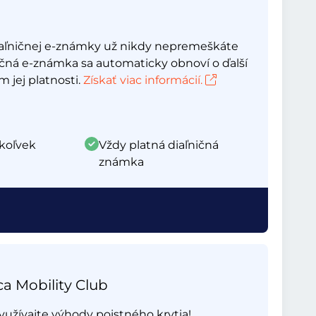
aľničnej e-známky už nikdy nepremeškáte
ičná e-známka sa automaticky obnoví o ďalší
 jej platnosti.
Získať viac informácií.
koľvek
Vždy platná diaľničná
známka
ca Mobility Club
yužívajte výhody poistného krytia!