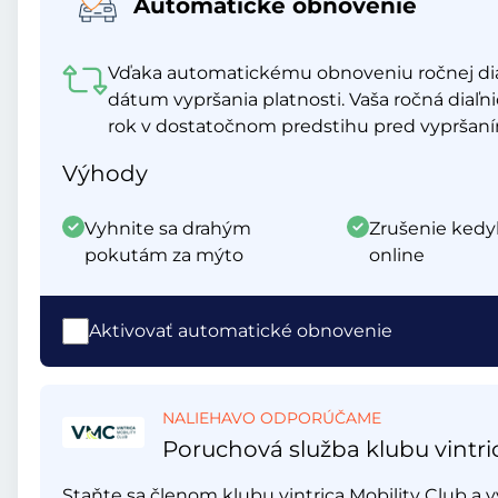
Automatické obnovenie
Vďaka automatickému obnoveniu ročnej di
dátum vypršania platnosti. Vaša ročná diaľn
rok v dostatočnom predstihu pred vypršaním
Výhody
Vyhnite sa drahým
Zrušenie kedy
pokutám za mýto
online
Aktivovať automatické obnovenie
NALIEHAVO ODPORÚČAME
Poruchová služba klubu vintri
Staňte sa členom klubu vintrica Mobility Club a v