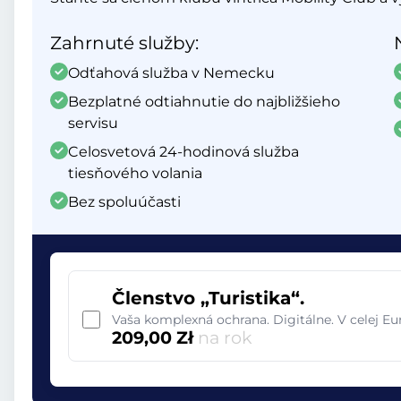
Zahrnuté služby:
Odťahová služba v Nemecku
Bezplatné odtiahnutie do najbližšieho
servisu
Celosvetová 24-hodinová služba
tiesňového volania
Bez spoluúčasti
Členstvo „Turistika“.
Vaša komplexná ochrana. Digitálne. V celej E
209,00 Zł
na rok