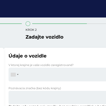
KROK 2
Zadajte vozidlo
Údaje o vozidle
V ktorej krajine je vaše vozidlo zaregistrované?
Poznávacia značka
(bez kódu krajiny)