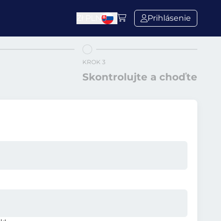
Zł
PLN
Prihlásenie
KROK 3
Skontrolujte a choďte