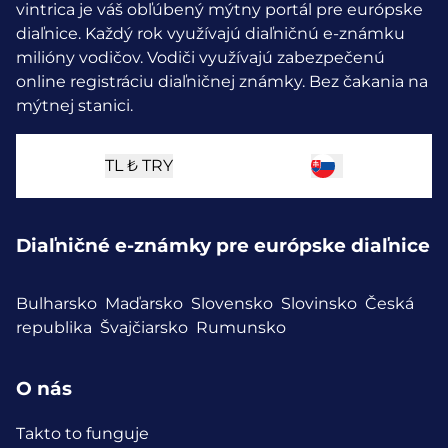
vintrica je váš obľúbený mýtny portál pre európske
diaľnice. Každý rok využívajú diaľničnú e-známku
milióny vodičov.
Vodiči využívajú zabezpečenú
online registráciu diaľničnej známky. Bez čakania na
mýtnej stanici.
TL ₺
TRY
Diaľničné e-známky pre európske diaľnice
Bulharsko
Maďarsko
Slovensko
Slovinsko
Česká
republika
Švajčiarsko
Rumunsko
O nás
Takto to funguje