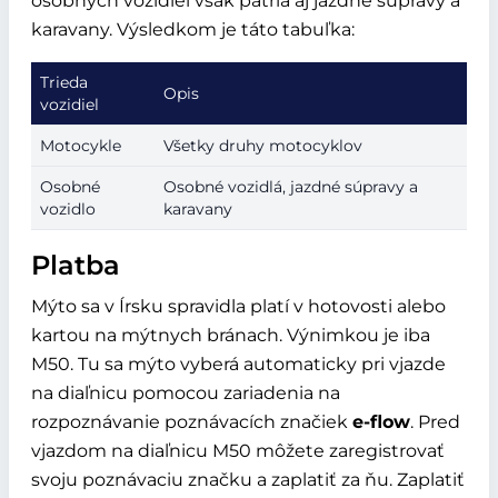
osobných vozidiel však patria aj jazdné súpravy a
karavany. Výsledkom je táto tabuľka:
Trieda
Opis
vozidiel
Motocykle
Všetky druhy motocyklov
Osobné
Osobné vozidlá, jazdné súpravy a
vozidlo
karavany
Platba
Mýto sa v Írsku spravidla platí v hotovosti alebo
kartou na mýtnych bránach. Výnimkou je iba
M50. Tu sa mýto vyberá automaticky pri vjazde
na diaľnicu pomocou zariadenia na
rozpoznávanie poznávacích značiek
e-flow
. Pred
vjazdom na diaľnicu M50 môžete zaregistrovať
svoju poznávaciu značku a zaplatiť za ňu. Zaplatiť