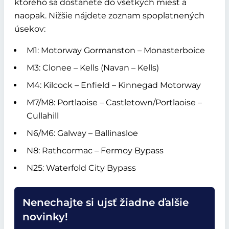
ktorého sa dostanete do všetkých miest a
naopak. Nižšie nájdete zoznam spoplatnených
úsekov:
M1: Motorway Gormanston – Monasterboice
M3: Clonee – Kells (Navan – Kells)
M4: Kilcock – Enfield – Kinnegad Motorway
M7/M8: Portlaoise – Castletown/Portlaoise –
Cullahill
N6/M6: Galway – Ballinasloe
N8: Rathcormac – Fermoy Bypass
N25: Waterfold City Bypass
Nenechajte si ujsť žiadne ďalšie
novinky!