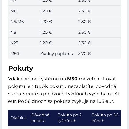
M7
1,20 €
2,30 €
M8
1,20 €
2,30 €
N6/M6
1,20 €
2,30 €
N8
1,20 €
2,30 €
N25
1,20 €
2,30 €
M50
Žiadny poplatok
3,70 €
Pokuty
Vďaka online systému na
M50
môžete riskovať
pokutu len tu. Ak pokutu nezaplatíte, pôvodná
suma 3 eurá sa po dvoch týždňoch vyšplhá na 41
eur. Po 56 dňoch sa pokuta zvyšuje na 103 eur.
Pôvodná
Pokuta po 2
Pokuta po 56
Diaľnica
pokuta
týždňoch
dňoch