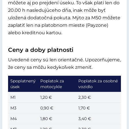
môžete aj po prejdení úseku. To však platí len do
20.00 h nasledujúceho dňa, inak môže byť
uložená dodatočná pokuta. Mýto za M50 môžete
zaplatiť len na platobnom mieste (Payzone)
alebo kreditnou kartou.
Ceny a doby platnosti
Uvedené ceny sú len orientačné. Upozorňujeme,
že ceny sa môžu kedykoľvek zmeniť.
Spoplatnený
Poplatok za
Poplatok za osobné
úsek
motocykle
vozidlo
M1
1,20 €
2,30 €
M3
0,90 €
1,70 €
M4
1,80 €
3,40 €