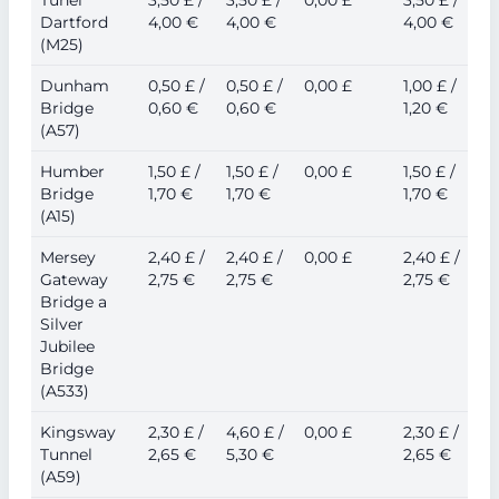
Tunel
3,50 £ /
3,50 £ /
0,00 £
3,50 £ /
Dartford
4,00 €
4,00 €
4,00 €
(M25)
Dunham
0,50 £ /
0,50 £ /
0,00 £
1,00 £ /
Bridge
0,60 €
0,60 €
1,20 €
(A57)
Humber
1,50 £ /
1,50 £ /
0,00 £
1,50 £ /
Bridge
1,70 €
1,70 €
1,70 €
(A15)
Mersey
2,40 £ /
2,40 £ /
0,00 £
2,40 £ /
Gateway
2,75 €
2,75 €
2,75 €
Bridge a
Silver
Jubilee
Bridge
(A533)
Kingsway
2,30 £ /
4,60 £ /
0,00 £
2,30 £ /
Tunnel
2,65 €
5,30 €
2,65 €
(A59)