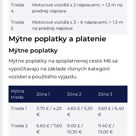
Trieda
Motorové vozidlá s 2 nápravami; > 1,3 m na
4
prednej náprave
Trieda
Motorové vozidlá s 3 – 6 nápravami; > 1,3 m
5
na prednej náprave
Mýtne poplatky a platenie
Mýtne poplatky
Mýtne poplatky na spoplatnenej ceste M6 sa
vypočítavajú na základe rôznych kategórií
vozidiel a použitého výjazdu.
Mýtna
Zóna 1
Zóna 2
Zóna 3
trieda
Trieda 1
3.70 £ / 4,20
4.60 £ / 5,30
5.60 £ / 6,40
€
€
€
Trieda 2
6.60 £ / 7,60
9.00 £ /
11.40 £ /
€
10,30 €
13,00 €