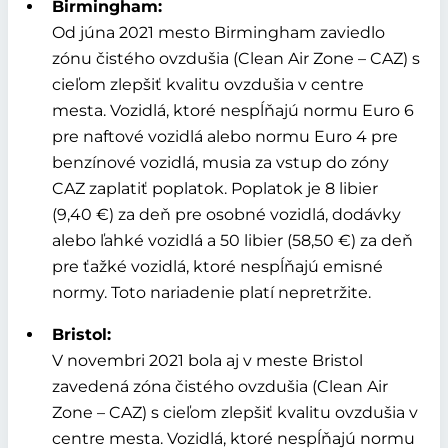
Birmingham:
Od júna 2021 mesto Birmingham zaviedlo
zónu čistého ovzdušia (Clean Air Zone – CAZ) s
cieľom zlepšiť kvalitu ovzdušia v centre
mesta. Vozidlá, ktoré nespĺňajú normu Euro 6
pre naftové vozidlá alebo normu Euro 4 pre
benzínové vozidlá, musia za vstup do zóny
CAZ zaplatiť poplatok. Poplatok je 8 libier
(9,40 €) za deň pre osobné vozidlá, dodávky
alebo ľahké vozidlá a 50 libier (58,50 €) za deň
pre ťažké vozidlá, ktoré nespĺňajú emisné
normy. Toto nariadenie platí nepretržite.
Bristol:
V novembri 2021 bola aj v meste Bristol
zavedená zóna čistého ovzdušia (Clean Air
Zone – CAZ) s cieľom zlepšiť kvalitu ovzdušia v
centre mesta. Vozidlá, ktoré nespĺňajú normu