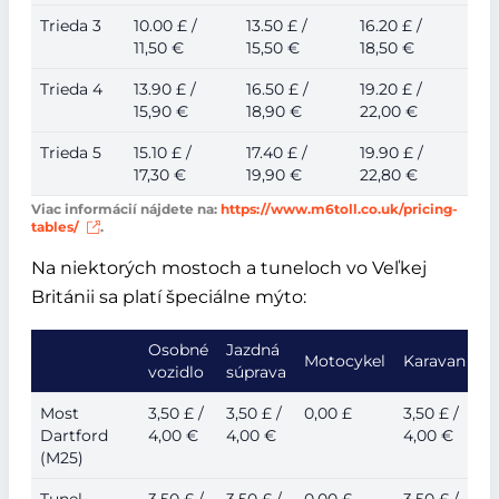
Trieda 3
10.00 £ /
13.50 £ /
16.20 £ /
11,50 €
15,50 €
18,50 €
Trieda 4
13.90 £ /
16.50 £ /
19.20 £ /
15,90 €
18,90 €
22,00 €
Trieda 5
15.10 £ /
17.40 £ /
19.90 £ /
17,30 €
19,90 €
22,80 €
Viac informácií nájdete na:
https://www.m6toll.co.uk/pricing-
tables/
.
Na niektorých mostoch a tuneloch vo Veľkej
Británii sa platí špeciálne mýto:
Osobné
Jazdná
Motocykel
Karavan
vozidlo
súprava
Most
3,50 £ /
3,50 £ /
0,00 £
3,50 £ /
Dartford
4,00 €
4,00 €
4,00 €
(M25)