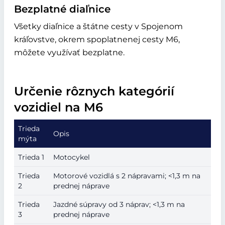
Bezplatné diaľnice
Všetky diaľnice a štátne cesty v Spojenom
kráľovstve, okrem spoplatnenej cesty M6,
môžete využívať bezplatne.
Určenie rôznych kategórií
vozidiel na M6
Trieda
Opis
mýta
Trieda 1
Motocykel
Trieda
Motorové vozidlá s 2 nápravami; <1,3 m na
2
prednej náprave
Trieda
Jazdné súpravy od 3 náprav; <1,3 m na
3
prednej náprave