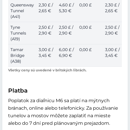
Queensway
2,30 £ /
4,60 £ /
0,00 £
2,30 £ /
Tunnel
2,65 €
5,30 €
2,65 €
(A41)
Tyne
2,50 £ /
2,50 £ /
0,00 £
2,50 £ /
Tunnels
2,90 €
2,90 €
2,90 €
(A19)
Tamar
3,00 £ /
6,00 £ /
0,00 £
3,00 £ /
Bridge
3,45 €
6,90 €
3,45 €
(A38)
Všetky ceny sú uvedené v britských librách.
Platba
Poplatok za diaľnicu M6 sa platí na mýtnych
bránach, online alebo telefonicky. Za používanie
tunelov a mostov môžete zaplatiť na mieste
alebo do 7 dní pred plánovaným prejazdom.