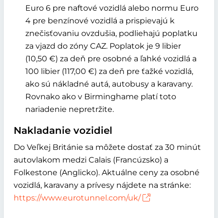
Euro 6 pre naftové vozidlá alebo normu Euro
4 pre benzínové vozidlá a prispievajú k
znečisťovaniu ovzdušia, podliehajú poplatku
za vjazd do zóny CAZ. Poplatok je 9 libier
(10,50 €) za deň pre osobné a ľahké vozidlá a
100 libier (117,00 €) za deň pre ťažké vozidlá,
ako sú nákladné autá, autobusy a karavany.
Rovnako ako v Birminghame platí toto
nariadenie nepretržite.
Nakladanie vozidiel
Do Veľkej Británie sa môžete dostať za 30 minút
autovlakom medzi Calais (Francúzsko) a
Folkestone (Anglicko). Aktuálne ceny za osobné
vozidlá, karavany a prívesy nájdete na stránke:
https://www.eurotunnel.com/uk/