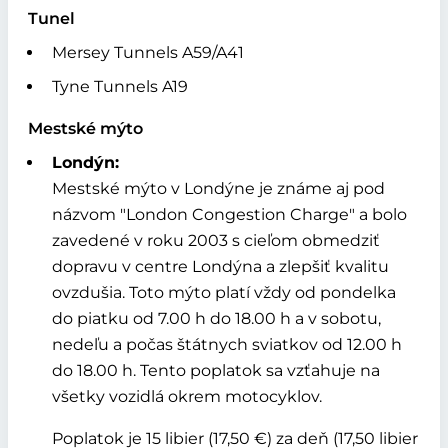
Tunel
Mersey Tunnels A59/A41
Tyne Tunnels A19
Mestské mýto
Londýn:
Mestské mýto v Londýne je známe aj pod
názvom
London Congestion Charge
a bolo
zavedené v roku 2003 s cieľom obmedziť
dopravu v centre Londýna a zlepšiť kvalitu
ovzdušia. Toto mýto platí vždy od pondelka
do piatku od 7.00 h do 18.00 h a v sobotu,
nedeľu a počas štátnych sviatkov od 12.00 h
do 18.00 h. Tento poplatok sa vzťahuje na
všetky vozidlá okrem motocyklov.
Poplatok je 15 libier (17,50 €) za deň (17,50 libier