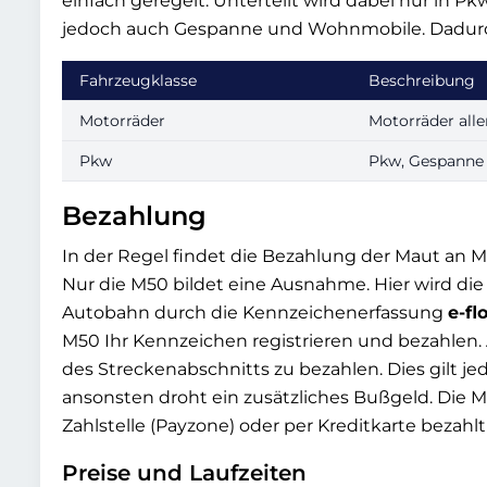
einfach geregelt. Unterteilt wird dabei nur in P
jedoch auch Gespanne und Wohnmobile. Dadurch 
Fahrzeugklasse
Beschreibung
Motorräder
Motorräder alle
Pkw
Pkw, Gespanne
Bezahlung
In der Regel findet die Bezahlung der Maut an Ma
Nur die M50 bildet eine Ausnahme. Hier wird di
Autobahn durch die Kennzeichenerfassung
e-fl
M50 Ihr Kennzeichen registrieren und bezahlen.
des Streckenabschnitts zu bezahlen. Dies gilt je
ansonsten droht ein zusätzliches Bußgeld. Die 
Zahlstelle (Payzone) oder per Kreditkarte bezahl
Preise und Laufzeiten