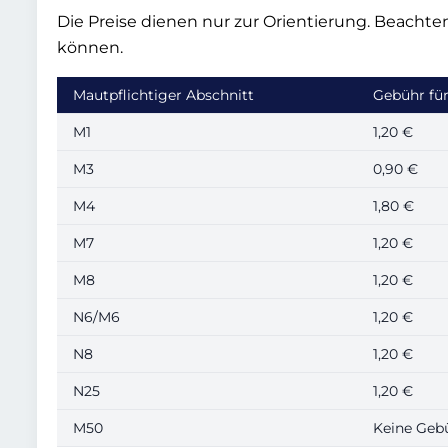
Die Preise dienen nur zur Orientierung. Beachten 
können.
Mautpflichtiger Abschnitt
Gebühr fü
M1
1,20 €
M3
0,90 €
M4
1,80 €
M7
1,20 €
M8
1,20 €
N6/M6
1,20 €
N8
1,20 €
N25
1,20 €
M50
Keine Geb