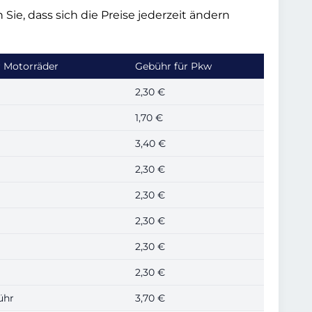
Sie, dass sich die Preise jederzeit ändern
r Motorräder
Gebühr für Pkw
2,30 €
1,70 €
3,40 €
2,30 €
2,30 €
2,30 €
2,30 €
2,30 €
ühr
3,70 €