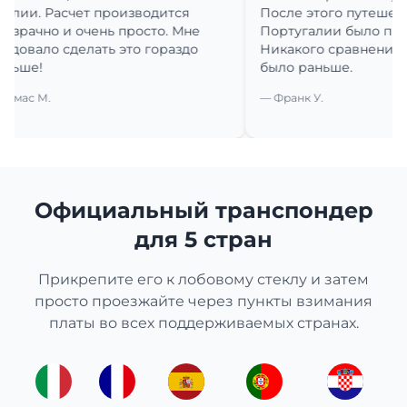
. Расчет производится
После этого путешествие 
чно и очень просто. Мне
Португалии было просто ск
ло сделать это гораздо
Никакого сравнения с тем,
!
было раньше.
М.
— Франк У.
Официальный транспондер
для 5 стран
Прикрепите его к лобовому стеклу и затем
просто проезжайте через пункты взимания
платы во всех поддерживаемых странах.